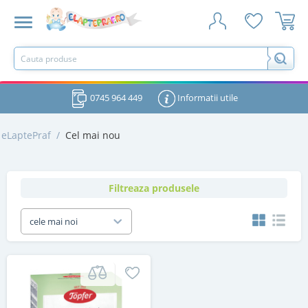
0745 964 449
Informatii utile
eLaptePraf
/
Cel mai nou
Filtreaza produsele
cele mai noi