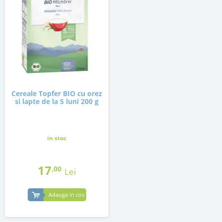
Cereale Topfer BIO cu orez
si lapte de la 5 luni 200 g
in stoc
17
,00
Lei
Adauga in cos