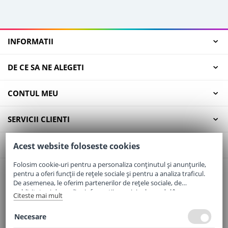
INFORMATII
DE CE SA NE ALEGETI
CONTUL MEU
SERVICII CLIENTI
CONTACT
Acest website foloseste cookies
Folosim cookie-uri pentru a personaliza conținutul și anunțurile,
pentru a oferi funcții de rețele sociale și pentru a analiza traficul.
Email:
office@elaptepraf.ro
De asemenea, le oferim partenerilor de rețele sociale, de
Telefon:
0745-964-449
publicitate și de analize informații cu privire la modul în care
Citeste mai mult
folosiți site-ul nostru. Aceștia le pot combina cu alte informații
Adresa:
Sos. Borsului, Nr. 20, Oradea, Jud. Bihor
oferite de dvs. sau culese în urma folosirii serviciilor lor.
Necesare