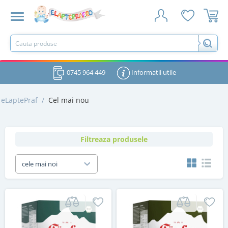
0745 964 449
Informatii utile
eLaptePraf
/
Cel mai nou
Filtreaza produsele
cele mai noi