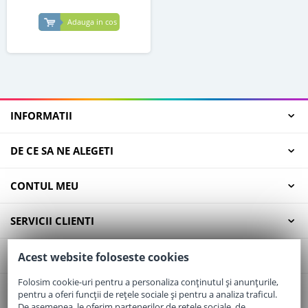
Adauga in cos
INFORMATII
DE CE SA NE ALEGETI
CONTUL MEU
SERVICII CLIENTI
CONTACT
Acest website foloseste cookies
Folosim cookie-uri pentru a personaliza conținutul și anunțurile,
pentru a oferi funcții de rețele sociale și pentru a analiza traficul.
Email:
office@elaptepraf.ro
De asemenea, le oferim partenerilor de rețele sociale, de