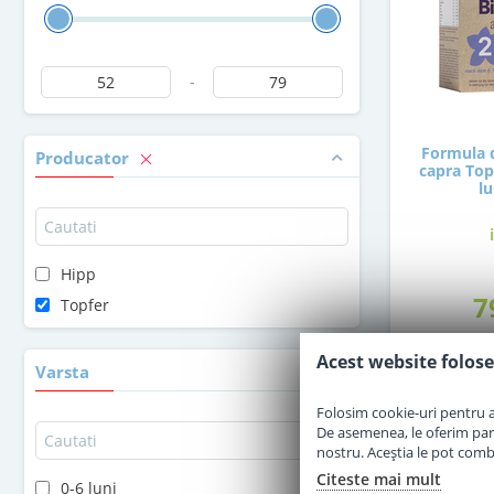
-
Formula d
Producator
capra Topf
lu
Hipp
7
Topfer
Acest website folose
Varsta
Folosim cookie-uri pentru a 
De asemenea, le oferim parten
nostru. Aceștia le pot combin
Citeste mai mult
0-6 luni