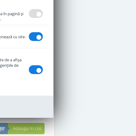
a în pagină şi
.
ionează cu site-
te de a afişa
2 recenzii
genţiile de
ormula de lapte praf
er Kinder Bio de la 1 an
500 g
in stoc
PRP:
58
Lei
,00
52
,00
Lei
Adauga in cos