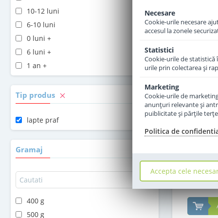
10-12 luni
Necesare
Cookie-urile necesare ajută
6-10 luni
accesul la zonele securiza
0 luni +
Statistici
6 luni +
Cookie-urile de statistică 
1 an +
urile prin colectarea şi r
Marketing
Tip produs
Cookie-urile de marketing s
anunţuri relevante şi antr
Formula
puiblicitate şi părţile ter
Topfer 2 Bi
lapte praf
Politica de confidenti
Gramaj
Accepta cele necesa
6
400 g
500 g