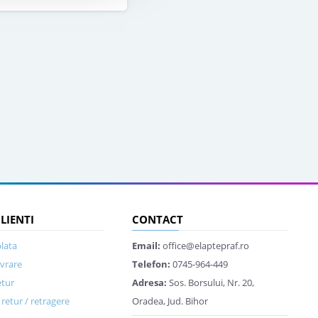
CLIENTI
CONTACT
lata
Email:
office@elaptepraf.ro
ivrare
Telefon:
0745-964-449
etur
Adresa:
Sos. Borsului, Nr. 20,
retur / retragere
Oradea, Jud. Bihor