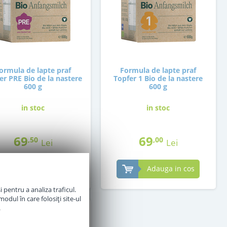
ormula de lapte praf
Formula de lapte praf
er PRE Bio de la nastere
Topfer 1 Bio de la nastere
600 g
600 g
in stoc
in stoc
69
69
,50
,00
Lei
Lei
Adauga in cos
Adauga in cos
 pentru a analiza traficul.
odul în care folosiți site-ul
.