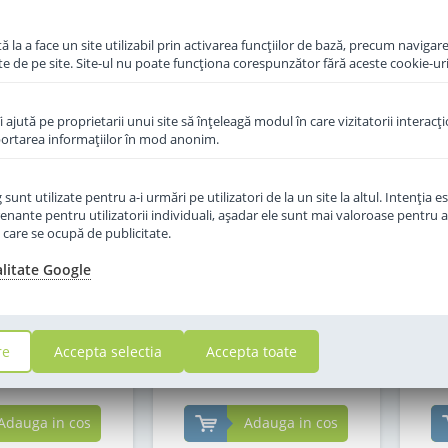
 la a face un site utilizabil prin activarea funcţiilor de bază, precum navigare
te de pe site. Site-ul nu poate funcţiona corespunzător fără aceste cookie-uri
îi ajută pe proprietarii unui site să înţeleagă modul în care vizitatorii interacţ
aportarea informaţiilor în mod anonim.
unt utilizate pentru a-i urmări pe utilizatori de la un site la altul. Intenţia es
enante pentru utilizatorii individuali, aşadar ele sunt mai valoroase pentru a
 de lapte praf
Formula de lapte praf
F
ţe care se ocupă de publicitate.
o de la 6 luni 600
Topfer 3 Bio de la 10 luni
Topf
g
600 g
alitate Google
in stoc
in stoc
re
Accepta selectia
Accepta toate
9
69
,00
,00
Lei
Lei
Adauga in cos
Adauga in cos