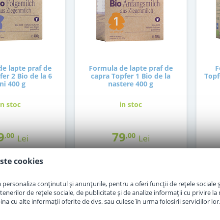
e lapte praf de
Formula de lapte praf de
F
er 2 Bio de la 6
capra Topfer 1 Bio de la
Topf
ni 400 g
nastere 400 g
in stoc
in stoc
9
79
,00
,00
Lei
Lei
ste cookies
Adauga in cos
Adauga in cos
personaliza conținutul și anunțurile, pentru a oferi funcții de rețele sociale și
erilor de rețele sociale, de publicitate și de analize informații cu privire la m
a cu alte informații oferite de dvs. sau culese în urma folosirii serviciilor lor