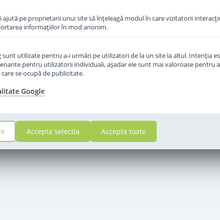
îi ajută pe proprietarii unui site să înţeleagă modul în care vizitatorii interacţ
aportarea informaţiilor în mod anonim.
unt utilizate pentru a-i urmări pe utilizatori de la un site la altul. Intenţia es
enante pentru utilizatorii individuali, aşadar ele sunt mai valoroase pentru a
ţe care se ocupă de publicitate.
alitate Google
re
Accepta selectia
Accepta toate