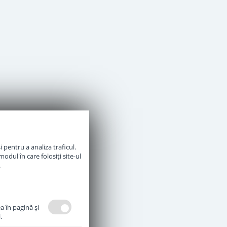
 pentru a analiza traficul.
odul în care folosiți site-ul
.
a în pagină şi
.