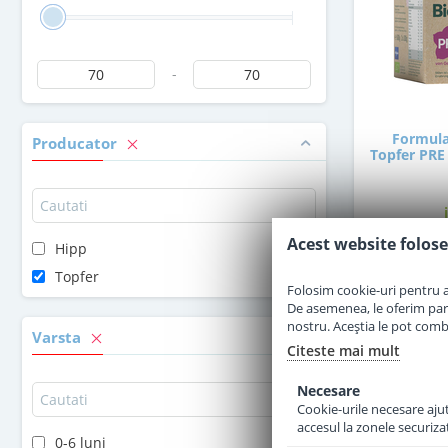
-
Formula
Producator
Topfer PRE 
Acest website folose
Hipp
6
Topfer
Folosim cookie-uri pentru a 
De asemenea, le oferim parten
nostru. Aceștia le pot combin
Varsta
Citeste mai mult
Necesare
Cookie-urile necesare ajută
accesul la zonele securiza
0-6 luni