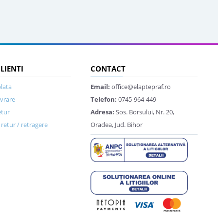
CLIENTI
CONTACT
lata
Email:
office@elaptepraf.ro
ivrare
Telefon:
0745-964-449
etur
Adresa:
Sos. Borsului, Nr. 20,
retur / retragere
Oradea, Jud. Bihor