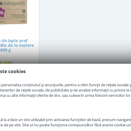
 de lapte praf
Bio de la nastere
600 g
in stoc
ste cookies
9
,50
Lei
personaliza conținutul și anunțurile, pentru a oferi funcții de rețele sociale și
erilor de rețele sociale, de publicitate și de analize informații cu privire la m
a cu alte informații oferite de dvs. sau culese în urma folosirii serviciilor lor
Adauga in cos
 la a face un site utilizabil prin activarea funcţiilor de bază, precum navigare
te de pe site. Site-ul nu poate funcţiona corespunzător fără aceste cookie-uri