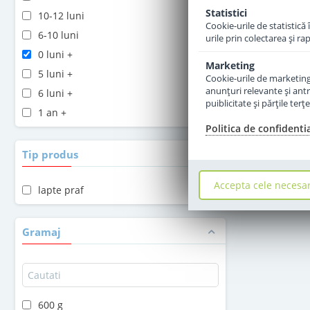
Statistici
10-12 luni
Cookie-urile de statistică 
6-10 luni
urile prin colectarea şi r
0 luni +
Marketing
5 luni +
Cookie-urile de marketing s
anunţuri relevante şi antr
6 luni +
puiblicitate şi părţile ter
1 an +
Politica de confidenti
Tip produs
Accepta cele necesa
lapte praf
Gramaj
600 g