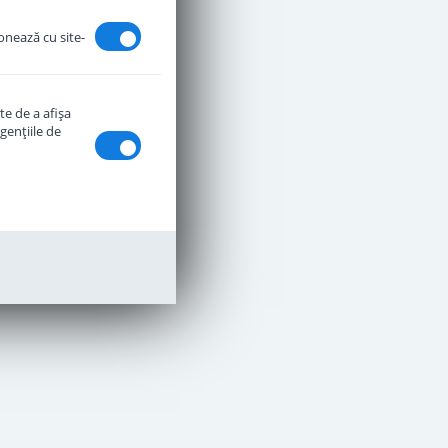
ionează cu site-
te de a afişa
genţiile de