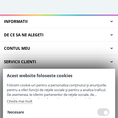
INFORMATII
DE CE SA NE ALEGETI
CONTUL MEU
SERVICII CLIENTI
CONTACT
Acest website foloseste cookies
Folosim cookie-uri pentru a personaliza conținutul și anunțurile,
pentru a oferi funcții de rețele sociale și pentru a analiza traficul.
Email:
office@elaptepraf.ro
De asemenea, le oferim partenerilor de rețele sociale, de
Telefon:
0745-964-449
publicitate și de analize informații cu privire la modul în care
Citeste mai mult
folosiți site-ul nostru. Aceștia le pot combina cu alte informații
Adresa:
Sos. Borsului, Nr. 20, Oradea, Jud. Bihor
oferite de dvs. sau culese în urma folosirii serviciilor lor.
Necesare