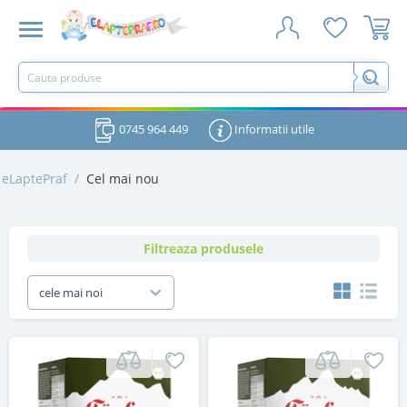
0745 964 449
Informatii utile
eLaptePraf
/
Cel mai nou
Filtreaza produsele
cele mai noi