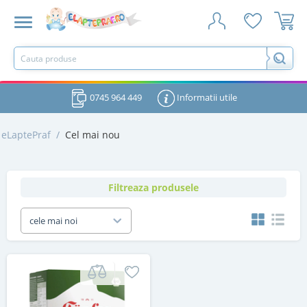
0745 964 449
Informatii utile
eLaptePraf
/
Cel mai nou
Filtreaza produsele
cele mai noi