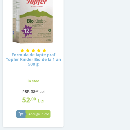
Formula de lapte praf
Topfer Kinder Bio de la 1 an
500 g
in stoc
PRP:
58
Lei
,00
52
,00
Lei
Adauga in cos