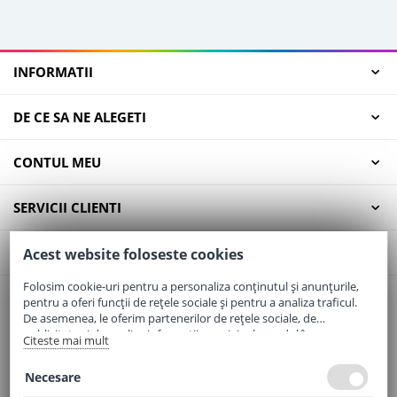
INFORMATII
DE CE SA NE ALEGETI
CONTUL MEU
SERVICII CLIENTI
CONTACT
Acest website foloseste cookies
Folosim cookie-uri pentru a personaliza conținutul și anunțurile,
pentru a oferi funcții de rețele sociale și pentru a analiza traficul.
Email:
office@elaptepraf.ro
De asemenea, le oferim partenerilor de rețele sociale, de
Telefon:
0745-964-449
publicitate și de analize informații cu privire la modul în care
Citeste mai mult
folosiți site-ul nostru. Aceștia le pot combina cu alte informații
Adresa:
Sos. Borsului, Nr. 20, Oradea, Jud. Bihor
oferite de dvs. sau culese în urma folosirii serviciilor lor.
Necesare