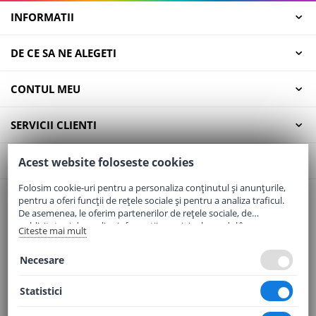
INFORMATII
DE CE SA NE ALEGETI
CONTUL MEU
SERVICII CLIENTI
CONTACT
Acest website foloseste cookies
Folosim cookie-uri pentru a personaliza conținutul și anunțurile,
pentru a oferi funcții de rețele sociale și pentru a analiza traficul.
Email:
office@elaptepraf.ro
De asemenea, le oferim partenerilor de rețele sociale, de
Telefon:
0745-964-449
publicitate și de analize informații cu privire la modul în care
Citeste mai mult
folosiți site-ul nostru. Aceștia le pot combina cu alte informații
Adresa:
Sos. Borsului, Nr. 20, Oradea, Jud. Bihor
oferite de dvs. sau culese în urma folosirii serviciilor lor.
Necesare
Statistici