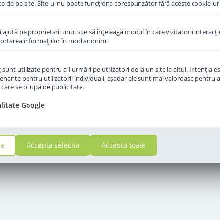
te de pe site. Site-ul nu poate funcţiona corespunzător fără aceste cookie-uri
îi ajută pe proprietarii unui site să înţeleagă modul în care vizitatorii interacţ
aportarea informaţiilor în mod anonim.
unt utilizate pentru a-i urmări pe utilizatori de la un site la altul. Intenţia es
enante pentru utilizatorii individuali, aşadar ele sunt mai valoroase pentru a
ţe care se ocupă de publicitate.
alitate Google
re
Accepta selectia
Accepta toate