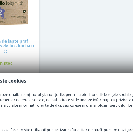
 de lapte praf
o de la 6 luni 600
g
in stoc
ste cookies
9
,00
Lei
personaliza conținutul și anunțurile, pentru a oferi funcții de rețele sociale și
Adauga in cos
erilor de rețele sociale, de publicitate și de analize informații cu privire la m
a cu alte informații oferite de dvs. sau culese în urma folosirii serviciilor lor
 la a face un site utilizabil prin activarea funcţiilor de bază, precum navigare