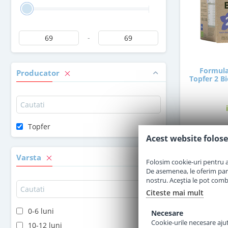
-
Formula
Producator
Topfer 2 Bi
Topfer
Acest website folose
6
Varsta
Folosim cookie-uri pentru a 
De asemenea, le oferim parten
nostru. Aceștia le pot combin
Citeste mai mult
0-6 luni
Necesare
Cookie-urile necesare ajută
10-12 luni