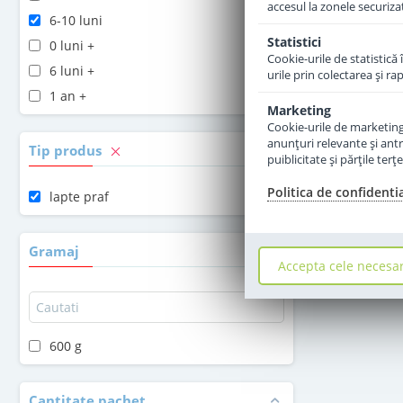
accesul la zonele securiza
6-10 luni
Statistici
0 luni +
Cookie-urile de statistică 
6 luni +
urile prin colectarea şi r
1 an +
Marketing
Cookie-urile de marketing s
anunţuri relevante şi antr
Tip produs
puiblicitate şi părţile ter
Politica de confidenti
lapte praf
Gramaj
Accepta cele necesa
600 g
Cantitate pachet