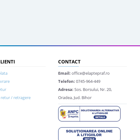
CLIENTI
CONTACT
lata
Email:
office@elaptepraf.ro
ivrare
Telefon:
0745-964-449
etur
Adresa:
Sos. Borsului, Nr. 20,
retur / retragere
Oradea, Jud. Bihor