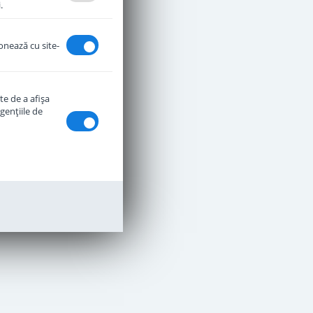
.
ionează cu site-
te de a afişa
genţiile de