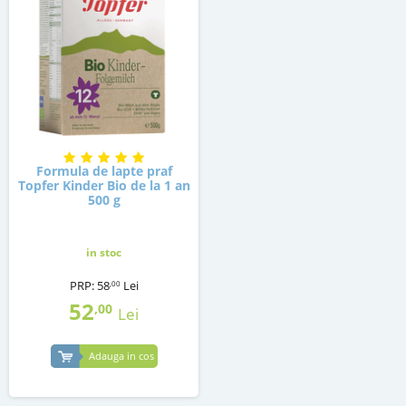
Formula de lapte praf
Topfer Kinder Bio de la 1 an
500 g
in stoc
PRP:
58
Lei
,00
52
,00
Lei
Adauga in cos