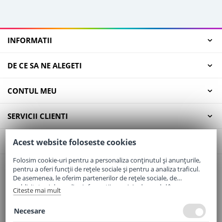
INFORMATII
DE CE SA NE ALEGETI
CONTUL MEU
SERVICII CLIENTI
CONTACT
Acest website foloseste cookies
Folosim cookie-uri pentru a personaliza conținutul și anunțurile,
pentru a oferi funcții de rețele sociale și pentru a analiza traficul.
Email:
office@elaptepraf.ro
De asemenea, le oferim partenerilor de rețele sociale, de
Telefon:
0745-964-449
publicitate și de analize informații cu privire la modul în care
Citeste mai mult
folosiți site-ul nostru. Aceștia le pot combina cu alte informații
Adresa:
Sos. Borsului, Nr. 20, Oradea, Jud. Bihor
oferite de dvs. sau culese în urma folosirii serviciilor lor.
Necesare