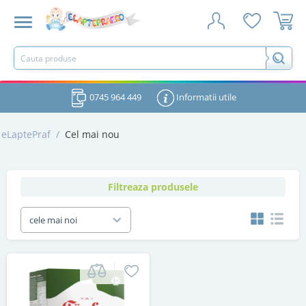
0745 964 449
Informatii utile
eLaptePraf
/
Cel mai nou
Filtreaza produsele
cele mai noi