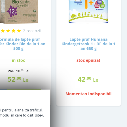
2 recenzii
ormula de lapte praf
Lapte praf Humana
er Kinder Bio de la 1 an
Kindergetrank 1+ DE de la 1
500 g
an 650 g
in stoc
stoc epuizat
PRP:
58
Lei
,00
52
42
,00
,00
Lei
Lei
Momentan Indisponibil
Adauga in cos
 pentru a analiza traficul.
odul în care folosiți site-ul
.