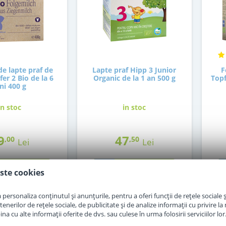
e lapte praf de
Lapte praf Hipp 3 Junior
F
er 2 Bio de la 6
Organic de la 1 an 500 g
Topf
ni 400 g
in stoc
in stoc
9
47
,00
,50
Lei
Lei
Adauga in cos
Adauga in cos
ste cookies
personaliza conținutul și anunțurile, pentru a oferi funcții de rețele sociale și
erilor de rețele sociale, de publicitate și de analize informații cu privire la m
a cu alte informații oferite de dvs. sau culese în urma folosirii serviciilor lor