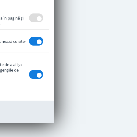
a în pagină şi
.
ionează cu site-
te de a afişa
genţiile de