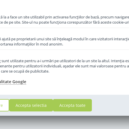
 la a face un site utilizabil prin activarea funcţiilor de bază, precum navigare
te de pe site. Site-ul nu poate funcţiona corespunzător fără aceste cookie-uri
îi ajută pe proprietarii unui site să înţeleagă modul în care vizitatorii interacţ
aportarea informaţiilor în mod anonim.
unt utilizate pentru a-i urmări pe utilizatori de la un site la altul. Intenţia es
enante pentru utilizatorii individuali, aşadar ele sunt mai valoroase pentru a
ţe care se ocupă de publicitate.
alitate Google
re
Accepta selectia
Accepta toate