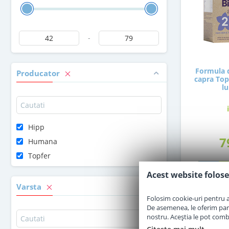
-
Formula d
Producator
capra Topf
lu
Hipp
7
Humana
Topfer
Acest website folose
Varsta
Folosim cookie-uri pentru a 
De asemenea, le oferim parten
nostru. Aceștia le pot combin