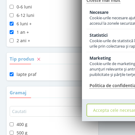
Citeste mai mult
0-6 luni
Necesare
6-12 luni
Cookie-urile necesare ajută
accesul la zonele securiza
6 luni +
1 an +
Statistici
2 ani +
Cookie-urile de statistică 
urile prin colectarea şi r
Marketing
Tip produs
Cookie-urile de marketing s
anunţuri relevante şi antr
lapte praf
puiblicitate şi părţile ter
Politica de confidenti
Gramaj
Accepta cele necesa
400 g
500 g