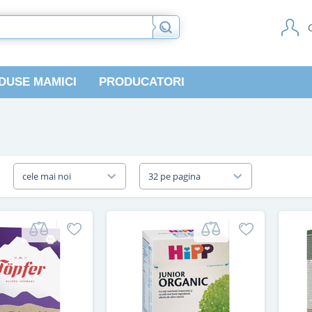
DUSE MAMICI
PRODUCATORI
a
cele mai noi
32 pe pagina