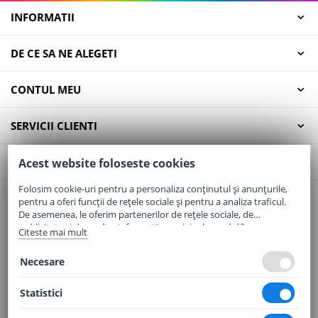
INFORMATII
DE CE SA NE ALEGETI
CONTUL MEU
SERVICII CLIENTI
CONTACT
Acest website foloseste cookies
Folosim cookie-uri pentru a personaliza conținutul și anunțurile,
pentru a oferi funcții de rețele sociale și pentru a analiza traficul.
Email:
office@elaptepraf.ro
De asemenea, le oferim partenerilor de rețele sociale, de
Telefon:
0745-964-449
publicitate și de analize informații cu privire la modul în care
Citeste mai mult
folosiți site-ul nostru. Aceștia le pot combina cu alte informații
Adresa:
Sos. Borsului, Nr. 20, Oradea, Jud. Bihor
oferite de dvs. sau culese în urma folosirii serviciilor lor.
Necesare
Statistici