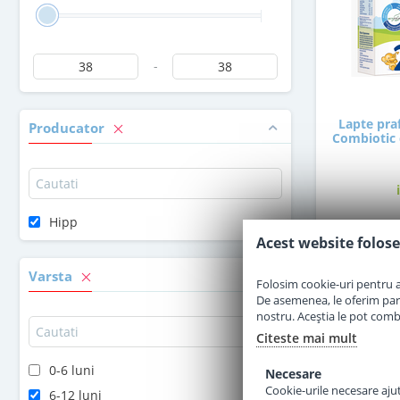
-
Lapte pra
Producator
Combiotic d
Hipp
Acest website folose
3
Varsta
Folosim cookie-uri pentru a 
De asemenea, le oferim parten
nostru. Aceștia le pot combin
Citeste mai mult
0-6 luni
Necesare
Cookie-urile necesare ajută
6-12 luni