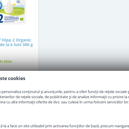
f Hipp 2 Organic
e la 6 luni 300 g
in stoc
ste cookies
7
,50
Lei
personaliza conținutul și anunțurile, pentru a oferi funcții de rețele sociale și
Adauga in cos
erilor de rețele sociale, de publicitate și de analize informații cu privire la m
a cu alte informații oferite de dvs. sau culese în urma folosirii serviciilor lor
 la a face un site utilizabil prin activarea funcţiilor de bază, precum navigare