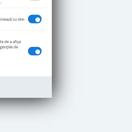
.
ionează cu site-
te de a afişa
genţiile de