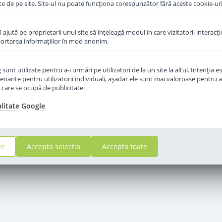
te de pe site. Site-ul nu poate funcţiona corespunzător fără aceste cookie-uri
îi ajută pe proprietarii unui site să înţeleagă modul în care vizitatorii interacţ
aportarea informaţiilor în mod anonim.
unt utilizate pentru a-i urmări pe utilizatori de la un site la altul. Intenţia es
enante pentru utilizatorii individuali, aşadar ele sunt mai valoroase pentru a
ţe care se ocupă de publicitate.
alitate Google
re
Accepta selectia
Accepta toate