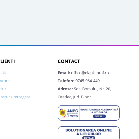
CLIENTI
CONTACT
lata
Email:
office@elaptepraf.ro
ivrare
Telefon:
0745-964-449
etur
Adresa:
Sos. Borsului, Nr. 20,
retur / retragere
Oradea, Jud. Bihor