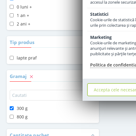
accesul la zonele securiza
0 luni +
Statistici
1 an +
Cookie-urile de statistică 
2 ani +
urile prin colectarea şi r
Marketing
Tip produs
Cookie-urile de marketing s
anunţuri relevante şi antr
puiblicitate şi părţile ter
lapte praf
Politica de confidenti
Gramaj
Accepta cele necesa
300 g
800 g
Cantitate pachet