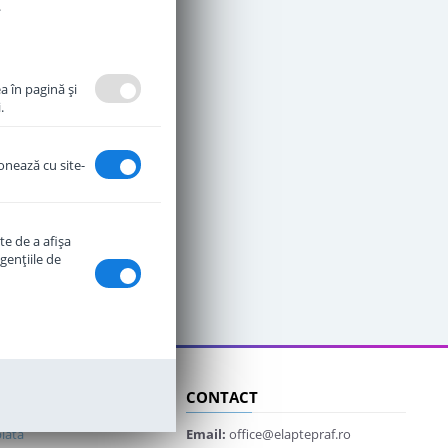
.
a în pagină şi
.
ionează cu site-
te de a afişa
genţiile de
CLIENTI
CONTACT
lata
Email:
office@elaptepraf.ro