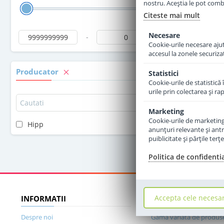
nostru. Aceștia le pot combin
Citeste mai mult
Necesare
-
Cookie-urile necesare ajută
accesul la zonele securiza
Producator
Statistici
Cookie-urile de statistică 
urile prin colectarea şi r
Marketing
Cookie-urile de marketing s
Hipp
anunţuri relevante şi antr
puiblicitate şi părţile ter
Politica de confidenti
Accepta cele necesa
INFORMATII
DE CE SA NE ALEGET
Despre noi
Gama variata de produs