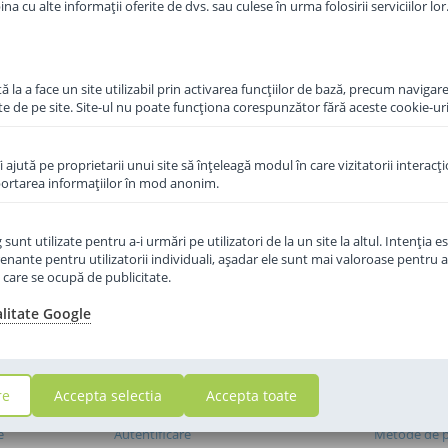
a cu alte informații oferite de dvs. sau culese în urma folosirii serviciilor lor
 la a face un site utilizabil prin activarea funcţiilor de bază, precum navigare
te de pe site. Site-ul nu poate funcţiona corespunzător fără aceste cookie-uri
îi ajută pe proprietarii unui site să înţeleagă modul în care vizitatorii interacţ
aportarea informaţiilor în mod anonim.
unt utilizate pentru a-i urmări pe utilizatori de la un site la altul. Intenţia es
enante pentru utilizatorii individuali, aşadar ele sunt mai valoroase pentru a
ţe care se ocupă de publicitate.
alitate Google
re
Accepta selectia
Accepta toate
I
CONTUL MEU
SERVICII 
e
Autentificare
Metode de p