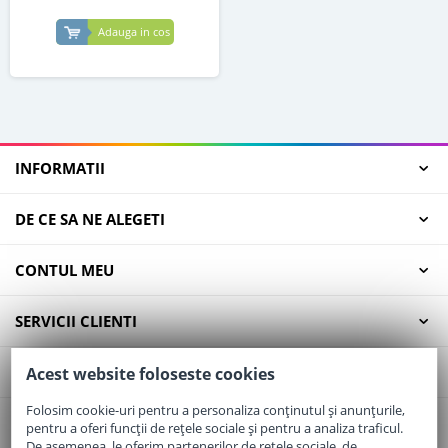
Adauga in cos
INFORMATII
DE CE SA NE ALEGETI
CONTUL MEU
SERVICII CLIENTI
CONTACT
Acest website foloseste cookies
Folosim cookie-uri pentru a personaliza conținutul și anunțurile,
pentru a oferi funcții de rețele sociale și pentru a analiza traficul.
Email:
office@elaptepraf.ro
De asemenea, le oferim partenerilor de rețele sociale, de