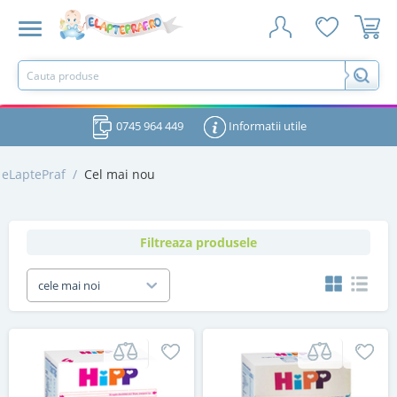
0745 964 449
Informatii utile
eLaptePraf
/
Cel mai nou
Filtreaza produsele
cele mai noi