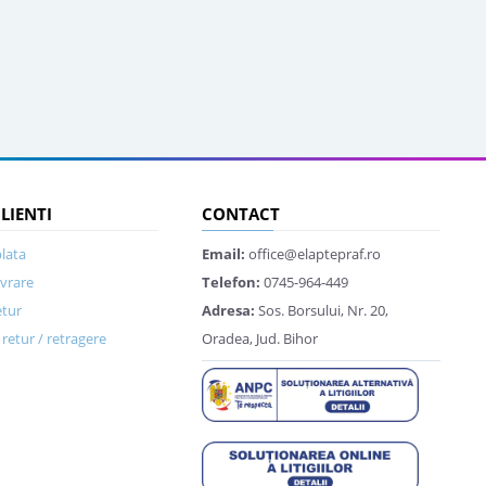
CLIENTI
CONTACT
lata
Email:
office@elaptepraf.ro
ivrare
Telefon:
0745-964-449
etur
Adresa:
Sos. Borsului, Nr. 20,
retur / retragere
Oradea, Jud. Bihor