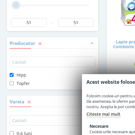
-
Lapte pra
Producator
Combiotic 
Hipp
Acest website folose
5
Topfer
Folosim cookie-uri pentru a 
De asemenea, le oferim parten
Varsta
nostru. Aceștia le pot combin
Citeste mai mult
Necesare
Cookie-urile necesare ajută
0-6 luni