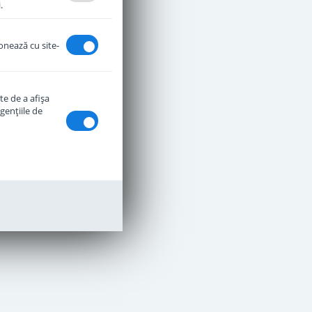
.
ionează cu site-
te de a afişa
genţiile de