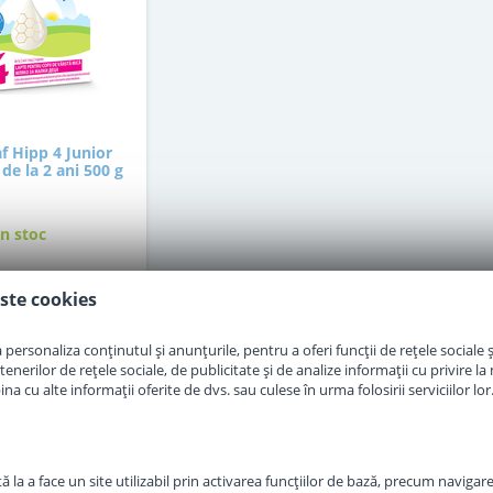
f Hipp 4 Junior
de la 2 ani 500 g
in stoc
ste cookies
1
,00
Lei
personaliza conținutul și anunțurile, pentru a oferi funcții de rețele sociale și
Adauga in cos
erilor de rețele sociale, de publicitate și de analize informații cu privire la m
a cu alte informații oferite de dvs. sau culese în urma folosirii serviciilor lor
 la a face un site utilizabil prin activarea funcţiilor de bază, precum navigare