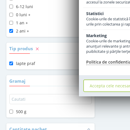
accesul la zonele securiza
6-12 luni
Statistici
0 luni +
Cookie-urile de statistică 
1 an +
urile prin colectarea şi r
2 ani +
Marketing
Cookie-urile de marketing s
anunţuri relevante şi antr
Tip produs
puiblicitate şi părţile ter
Politica de confidenti
lapte praf
Gramaj
Accepta cele necesa
500 g
Cantitate pachet