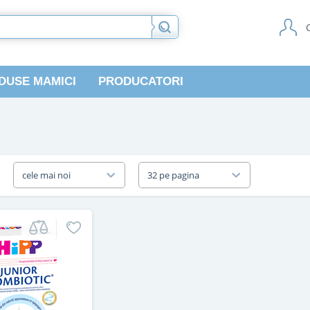
DUSE MAMICI
PRODUCATORI
a
cele mai noi
32 pe pagina