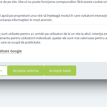
te de pe site. Site-ul nu poate funcţiona corespunzător fără aceste cookie-uri
îi ajută pe proprietarii unui site să înţeleagă modul în care vizitatorii interacţ
aportarea informaţiilor în mod anonim.
unt utilizate pentru a-i urmări pe utilizatori de la un site la altul. Intenţia es
enante pentru utilizatorii individuali, aşadar ele sunt mai valoroase pentru a
ţe care se ocupă de publicitate.
alitate Google
re
Accepta selectia
Accepta toate