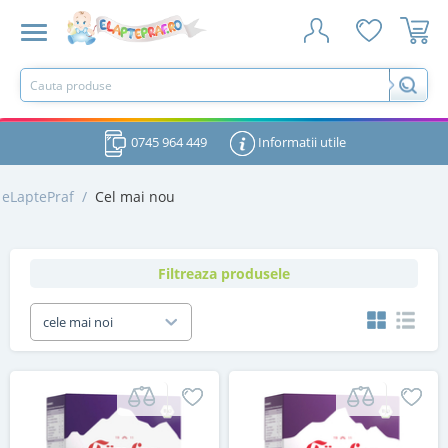
0745 964 449
Informatii utile
eLaptePraf
/
Cel mai nou
Filtreaza produsele
cele mai noi