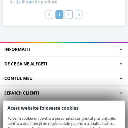
1
-
32
din
40
de produse
1
2
INFORMATII
DE CE SA NE ALEGETI
CONTUL MEU
SERVICII CLIENTI
CONTACT
Acest website foloseste cookies
Folosim cookie-uri pentru a personaliza conținutul și anunțurile,
pentru a oferi funcții de rețele sociale și pentru a analiza traficul.
Email:
office@elaptepraf.ro