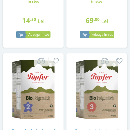
in stoc
in stoc
14
69
,50
,00
Lei
Lei
Adauga in cos
Adauga in cos