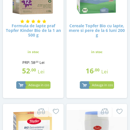
Formula de lapte praf
Cereale Topfer Bio cu lapte,
Topfer Kinder Bio de la 1 an
mere si pere de la 6 luni 200
500 g
g
in stoc
in stoc
PRP:
58
Lei
,00
52
16
,00
,00
Lei
Lei
Adauga in cos
Adauga in cos