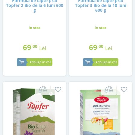
Formula de lapte praf
Formula de lapte praf
Topfer 2 Bio de la 6 luni 600
Topfer 3 Bio de la 10 luni
g
600 g
in stoc
in stoc
69
69
,00
,00
Lei
Lei
Adauga in cos
Adauga in cos