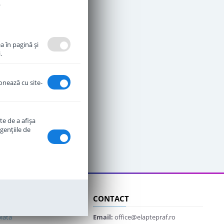
.
a în pagină şi
.
ionează cu site-
te de a afişa
genţiile de
CLIENTI
CONTACT
lata
Email:
office@elaptepraf.ro