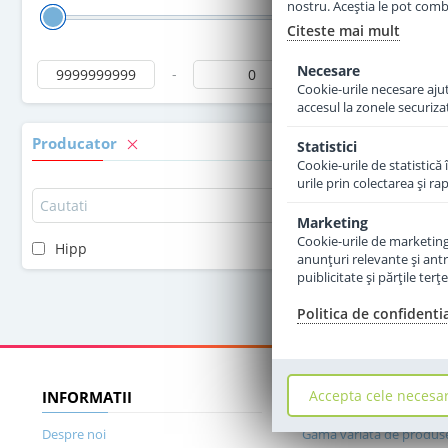
nostru. Aceștia le pot combin
Citeste mai mult
Necesare
-
Cookie-urile necesare ajută
accesul la zonele securiza
Producator
Statistici
Cookie-urile de statistică 
urile prin colectarea şi r
Marketing
Cookie-urile de marketing s
Hipp
anunţuri relevante şi antr
puiblicitate şi părţile ter
Politica de confidenti
Accepta cele necesa
INFORMATII
DE CE SA NE ALEGET
Despre noi
Gama variata de produs