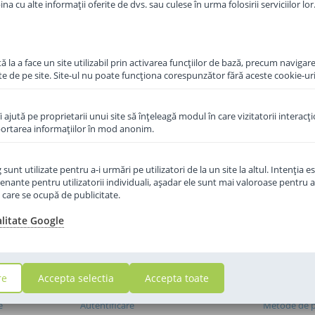
a cu alte informații oferite de dvs. sau culese în urma folosirii serviciilor lor
 la a face un site utilizabil prin activarea funcţiilor de bază, precum navigare
te de pe site. Site-ul nu poate funcţiona corespunzător fără aceste cookie-uri
îi ajută pe proprietarii unui site să înţeleagă modul în care vizitatorii interacţ
aportarea informaţiilor în mod anonim.
unt utilizate pentru a-i urmări pe utilizatori de la un site la altul. Intenţia es
enante pentru utilizatorii individuali, aşadar ele sunt mai valoroase pentru a
ţe care se ocupă de publicitate.
alitate Google
re
Accepta selectia
Accepta toate
I
CONTUL MEU
SERVICII 
e
Autentificare
Metode de p