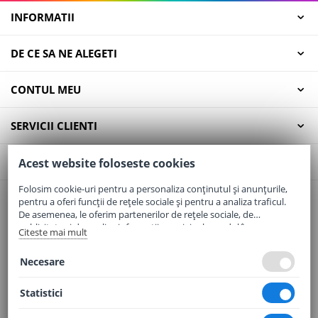
INFORMATII
DE CE SA NE ALEGETI
CONTUL MEU
SERVICII CLIENTI
CONTACT
Acest website foloseste cookies
Folosim cookie-uri pentru a personaliza conținutul și anunțurile,
pentru a oferi funcții de rețele sociale și pentru a analiza traficul.
Email:
office@elaptepraf.ro
De asemenea, le oferim partenerilor de rețele sociale, de
Telefon:
0745-964-449
publicitate și de analize informații cu privire la modul în care
Citeste mai mult
folosiți site-ul nostru. Aceștia le pot combina cu alte informații
Adresa:
Sos. Borsului, Nr. 20, Oradea, Jud. Bihor
oferite de dvs. sau culese în urma folosirii serviciilor lor.
Necesare
Statistici