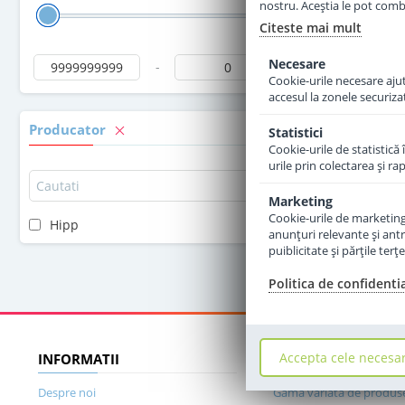
nostru. Aceștia le pot combin
Citeste mai mult
Necesare
-
Cookie-urile necesare ajută
accesul la zonele securiza
Producator
Statistici
Cookie-urile de statistică 
urile prin colectarea şi r
Marketing
Cookie-urile de marketing s
Hipp
anunţuri relevante şi antr
puiblicitate şi părţile ter
Politica de confidenti
Accepta cele necesa
INFORMATII
DE CE SA NE ALEGET
Despre noi
Gama variata de produs