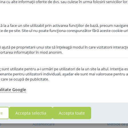
a cu alte informații oferite de dvs. sau culese în urma folosirii serviciilor lor
 la a face un site utilizabil prin activarea funcţiilor de bază, precum navigare
te de pe site. Site-ul nu poate funcţiona corespunzător fără aceste cookie-uri
îi ajută pe proprietarii unui site să înţeleagă modul în care vizitatorii interacţ
aportarea informaţiilor în mod anonim.
unt utilizate pentru a-i urmări pe utilizatori de la un site la altul. Intenţia es
enante pentru utilizatorii individuali, aşadar ele sunt mai valoroase pentru a
ţe care se ocupă de publicitate.
alitate Google
re
Accepta selectia
Accepta toate
I
CONTUL MEU
SERVICII 
e
Autentificare
Metode de p