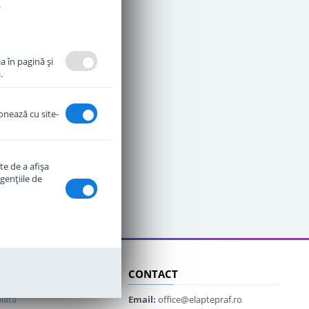
.
a în pagină şi
.
ionează cu site-
te de a afişa
genţiile de
CLIENTI
CONTACT
lata
Email:
office@elaptepraf.ro