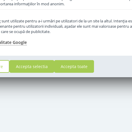
aportarea informaţiilor în mod anonim.
unt utilizate pentru a-i urmări pe utilizatori de la un site la altul. Intenţia es
enante pentru utilizatorii individuali, aşadar ele sunt mai valoroase pentru a
ţe care se ocupă de publicitate.
alitate Google
re
Accepta selectia
Accepta toate