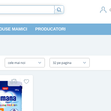
DUSE MAMICI
PRODUCATORI
a
cele mai noi
32 pe pagina