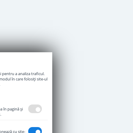
 pentru a analiza traficul.
odul în care folosiți site-ul
.
a în pagină şi
.
ionează cu site-