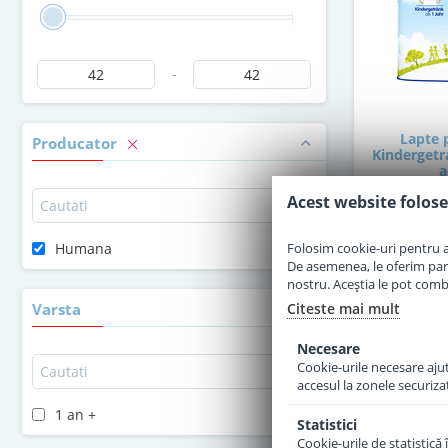
-
Lapte 
Producator
Kindergetr
a
Acest website folose
sto
Folosim cookie-uri pentru a 
Humana
De asemenea, le oferim parten
4
nostru. Aceștia le pot combin
Citeste mai mult
Varsta
Momenta
Necesare
Cookie-urile necesare ajută
accesul la zonele securiza
1 an +
Statistici
Cookie-urile de statistică 