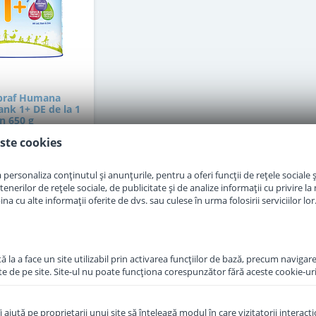
praf Humana
ank 1+ DE de la 1
n 650 g
ste cookies
c epuizat
personaliza conținutul și anunțurile, pentru a oferi funcții de rețele sociale și
erilor de rețele sociale, de publicitate și de analize informații cu privire la m
2
,00
Lei
a cu alte informații oferite de dvs. sau culese în urma folosirii serviciilor lor
n Indisponibil
 la a face un site utilizabil prin activarea funcţiilor de bază, precum navigare
te de pe site. Site-ul nu poate funcţiona corespunzător fără aceste cookie-uri
îi ajută pe proprietarii unui site să înţeleagă modul în care vizitatorii interacţ