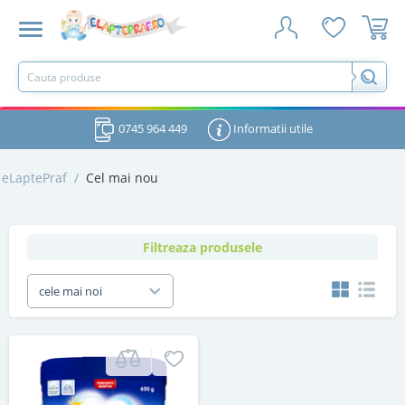
0745 964 449
Informatii utile
eLaptePraf
/
Cel mai nou
Filtreaza produsele
cele mai noi