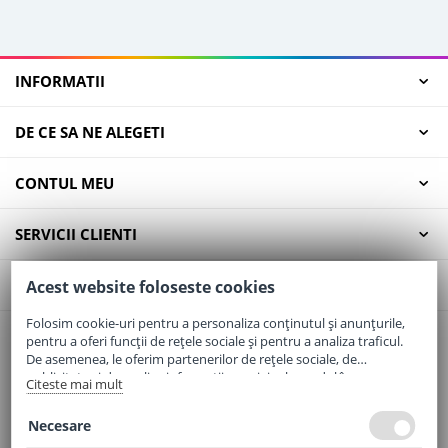
INFORMATII
DE CE SA NE ALEGETI
CONTUL MEU
SERVICII CLIENTI
CONTACT
Acest website foloseste cookies
Folosim cookie-uri pentru a personaliza conținutul și anunțurile,
pentru a oferi funcții de rețele sociale și pentru a analiza traficul.
Email:
office@elaptepraf.ro
De asemenea, le oferim partenerilor de rețele sociale, de
Telefon:
0745-964-449
publicitate și de analize informații cu privire la modul în care
Citeste mai mult
folosiți site-ul nostru. Aceștia le pot combina cu alte informații
Adresa:
Sos. Borsului, Nr. 20, Oradea, Jud. Bihor
oferite de dvs. sau culese în urma folosirii serviciilor lor.
Necesare