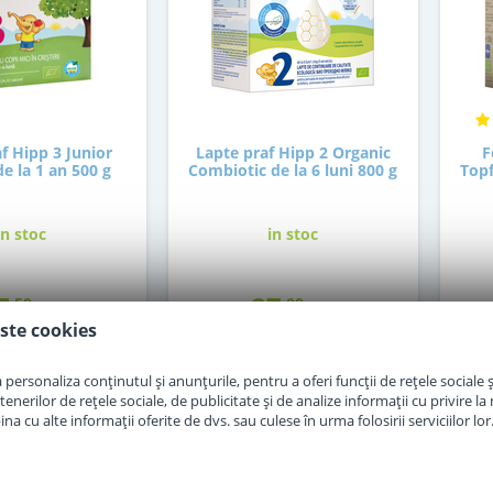
f Hipp 3 Junior
Lapte praf Hipp 2 Organic
F
e la 1 an 500 g
Combiotic de la 6 luni 800 g
Topf
in stoc
in stoc
7
87
,50
,00
Lei
Lei
ste cookies
Adauga in cos
Adauga in cos
personaliza conținutul și anunțurile, pentru a oferi funcții de rețele sociale și
erilor de rețele sociale, de publicitate și de analize informații cu privire la m
a cu alte informații oferite de dvs. sau culese în urma folosirii serviciilor lor