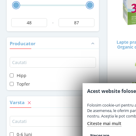
-
Lapte pra
Producator
Organic d
Hipp
4
Topfer
Acest website folose
Varsta
Folosim cookie-uri pentru a 
De asemenea, le oferim parten
nostru. Aceștia le pot combin
Citeste mai mult
0-6 luni
Necesare