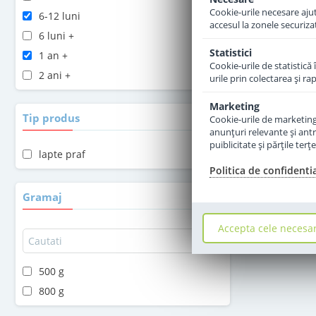
Cookie-urile necesare ajută
6-12 luni
accesul la zonele securiza
6 luni +
Statistici
1 an +
Cookie-urile de statistică 
2 ani +
urile prin colectarea şi r
Marketing
Tip produs
Cookie-urile de marketing s
anunţuri relevante şi antr
puiblicitate şi părţile ter
lapte praf
Politica de confidenti
Gramaj
Accepta cele necesa
500 g
800 g