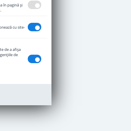
a în pagină şi
.
ionează cu site-
te de a afişa
genţiile de