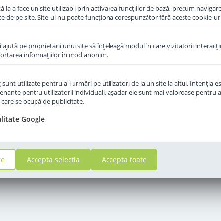
 la a face un site utilizabil prin activarea funcţiilor de bază, precum navigare
te de pe site. Site-ul nu poate funcţiona corespunzător fără aceste cookie-uri
îi ajută pe proprietarii unui site să înţeleagă modul în care vizitatorii interacţ
aportarea informaţiilor în mod anonim.
unt utilizate pentru a-i urmări pe utilizatori de la un site la altul. Intenţia es
enante pentru utilizatorii individuali, aşadar ele sunt mai valoroase pentru a
ţe care se ocupă de publicitate.
alitate Google
re
Accepta selectia
Accepta toate