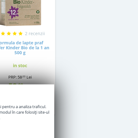
2 recenzii
ormula de lapte praf
er Kinder Bio de la 1 an
500 g
in stoc
PRP:
58
Lei
,00
52
,00
Lei
Adauga in cos
 pentru a analiza traficul.
odul în care folosiți site-ul
.