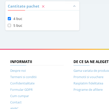
Cantitate pachet
4 buc
5 buc
INFORMATII
DE CE SA NE ALEGET
Despre noi
Gama variata de produs
Termeni si conditii
Promotii si vouchere
Confidentialitate
Rasplatim fidelitatea
Formular GDPR
Programe de afiliere
Cum cumpar
Contact
ANPC