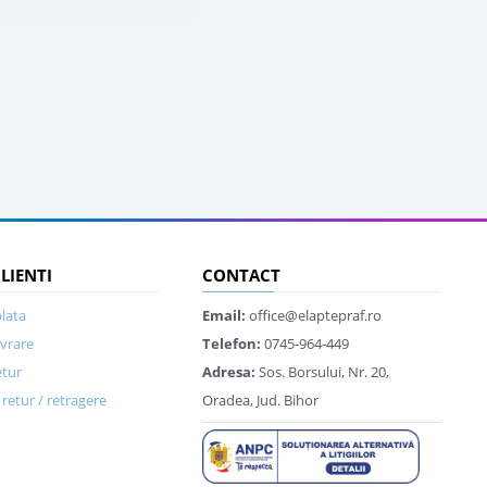
CLIENTI
CONTACT
lata
Email:
office@elaptepraf.ro
ivrare
Telefon:
0745-964-449
etur
Adresa:
Sos. Borsului, Nr. 20,
retur / retragere
Oradea, Jud. Bihor