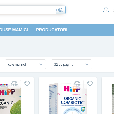
DUSE MAMICI
PRODUCATORI
a
cele mai noi
32 pe pagina