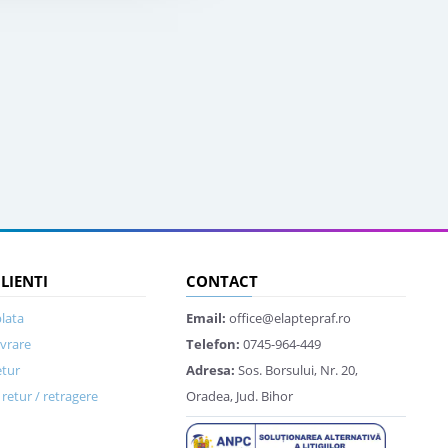
CLIENTI
CONTACT
lata
Email:
office@elaptepraf.ro
ivrare
Telefon:
0745-964-449
etur
Adresa:
Sos. Borsului, Nr. 20,
retur / retragere
Oradea, Jud. Bihor