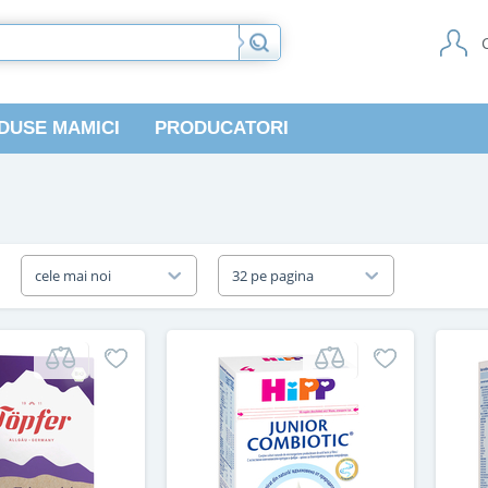
DUSE MAMICI
PRODUCATORI
a
cele mai noi
32 pe pagina