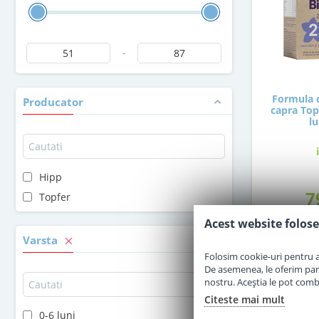
-
Formula d
Producator
capra Topf
lu
Hipp
7
Topfer
Acest website folose
Varsta
Folosim cookie-uri pentru a 
De asemenea, le oferim parten
nostru. Aceștia le pot combin
Citeste mai mult
0-6 luni