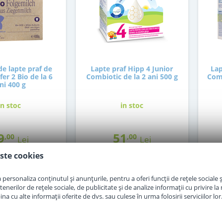
e lapte praf de
Lapte praf Hipp 4 Junior
Lap
er 2 Bio de la 6
Combiotic de la 2 ani 500 g
Comb
ni 400 g
in stoc
in stoc
9
51
,00
,00
Lei
Lei
ste cookies
Adauga in cos
Adauga in cos
personaliza conținutul și anunțurile, pentru a oferi funcții de rețele sociale și
erilor de rețele sociale, de publicitate și de analize informații cu privire la m
a cu alte informații oferite de dvs. sau culese în urma folosirii serviciilor lor