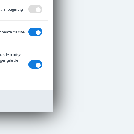
a în pagină şi
.
ionează cu site-
te de a afişa
genţiile de