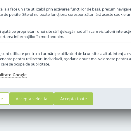
 la a face un site utilizabil prin activarea funcţiilor de bază, precum navigare
te de pe site. Site-ul nu poate funcţiona corespunzător fără aceste cookie-uri
îi ajută pe proprietarii unui site să înţeleagă modul în care vizitatorii interacţ
aportarea informaţiilor în mod anonim.
unt utilizate pentru a-i urmări pe utilizatori de la un site la altul. Intenţia es
enante pentru utilizatorii individuali, aşadar ele sunt mai valoroase pentru a
ţe care se ocupă de publicitate.
alitate Google
re
Accepta selectia
Accepta toate