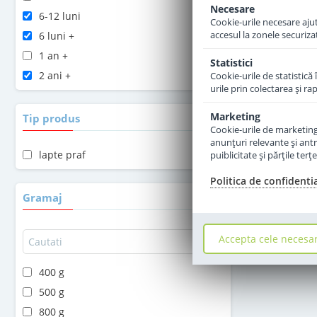
Necesare
6-12 luni
Cookie-urile necesare ajută
accesul la zonele securiza
6 luni +
1 an +
Statistici
2 ani +
Cookie-urile de statistică 
urile prin colectarea şi r
Marketing
Tip produs
Cookie-urile de marketing s
anunţuri relevante şi antr
lapte praf
puiblicitate şi părţile ter
Politica de confidenti
Gramaj
Accepta cele necesa
400 g
500 g
800 g