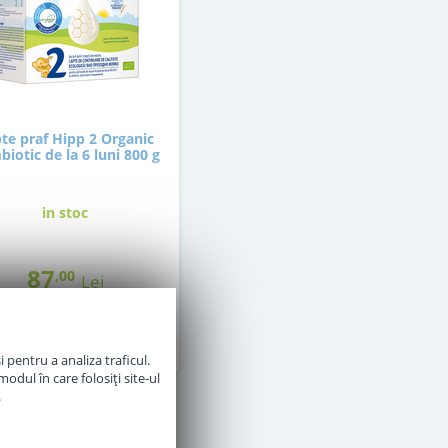
te praf Hipp 2 Organic
iotic de la 6 luni 800 g
in stoc
87
,00
Lei
Adauga in cos
 pentru a analiza traficul.
odul în care folosiți site-ul
.