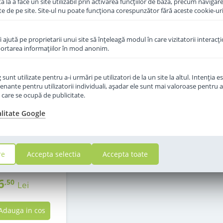
 la a face un site utilizabil prin activarea funcţiilor de bază, precum navigare
te de pe site. Site-ul nu poate funcţiona corespunzător fără aceste cookie-uri
îi ajută pe proprietarii unui site să înţeleagă modul în care vizitatorii interacţ
aportarea informaţiilor în mod anonim.
unt utilizate pentru a-i urmări pe utilizatori de la un site la altul. Intenţia es
enante pentru utilizatorii individuali, aşadar ele sunt mai valoroase pentru a
ţe care se ocupă de publicitate.
alitate Google
f Hipp 1 Organic
de la nastere 300
g
in stoc
re
Accepta selectia
Accepta toate
6
,50
Lei
Adauga in cos