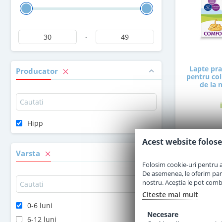
-
Lapte pr
Producator
pentru coli
de la 
Hipp
4
Acest website folose
Varsta
Folosim cookie-uri pentru a 
De asemenea, le oferim parten
nostru. Aceștia le pot combin
Citeste mai mult
0-6 luni
Necesare
6-12 luni