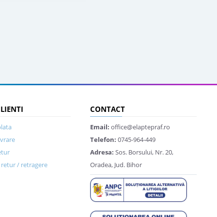
CLIENTI
CONTACT
lata
Email:
office@elaptepraf.ro
ivrare
Telefon:
0745-964-449
etur
Adresa:
Sos. Borsului, Nr. 20,
retur / retragere
Oradea, Jud. Bihor