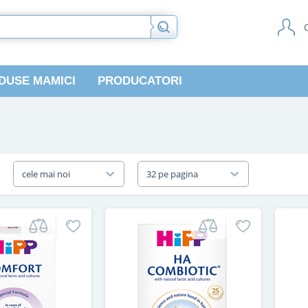
DUSE MAMICI
PRODUCATORI
a
cele mai noi
32 pe pagina