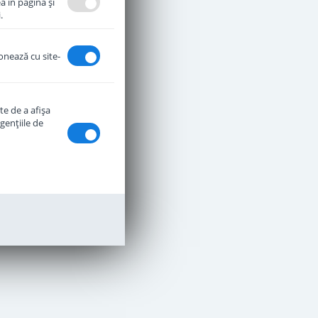
a în pagină şi
.
ionează cu site-
te de a afişa
genţiile de