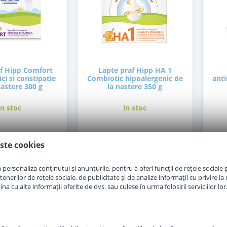
af Hipp Comfort
Lapte praf Hipp HA 1
ci si constipatie
Combiotic hipoalergenic de
anti
nastere 300 g
la nastere 350 g
in stoc
in stoc
7
47
,50
,50
Lei
Lei
ste cookies
personaliza conținutul și anunțurile, pentru a oferi funcții de rețele sociale și
Adauga in cos
Adauga in cos
erilor de rețele sociale, de publicitate și de analize informații cu privire la m
a cu alte informații oferite de dvs. sau culese în urma folosirii serviciilor lor