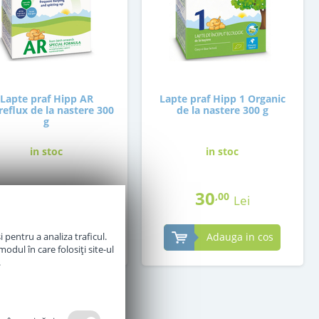
Lapte praf Hipp AR
Lapte praf Hipp 1 Organic
reflux de la nastere 300
de la nastere 300 g
g
in stoc
in stoc
48
30
,50
,00
Lei
Lei
 pentru a analiza traficul.
Adauga in cos
Adauga in cos
odul în care folosiți site-ul
.