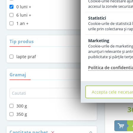
Cookie-urile necesare ajută
accesul la zonele securiza
0 luni +
6 luni +
Statistici
1 an +
Cookie-urile de statistică 
urile prin colectarea şi r
Marketing
Tip produs
Cookie-urile de marketing s
anunţuri relevante şi antr
lapte praf
puiblicitate şi părţile ter
Politica de confidenti
Lapte pra
Combiotic 
Gramaj
Accepta cele necesa
300 g
3
350 g
Cantitate pachet