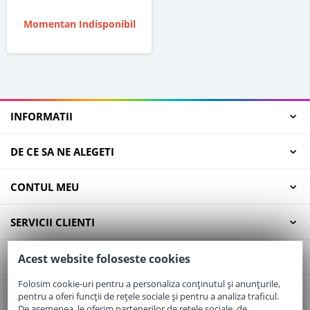
Momentan Indisponibil
INFORMATII
DE CE SA NE ALEGETI
CONTUL MEU
SERVICII CLIENTI
CONTACT
Acest website foloseste cookies
Folosim cookie-uri pentru a personaliza conținutul și anunțurile,
pentru a oferi funcții de rețele sociale și pentru a analiza traficul.
Email:
office@elaptepraf.ro
De asemenea, le oferim partenerilor de rețele sociale, de