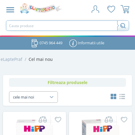
0745 964 449
Informatii utile
eLaptePraf
/
Cel mai nou
Filtreaza produsele
cele mai noi