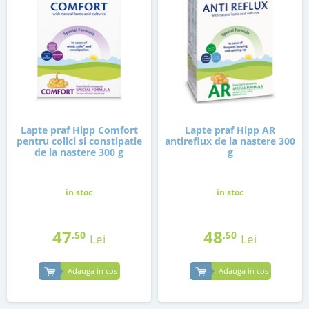
Lapte praf Hipp Comfort
Lapte praf Hipp AR
pentru colici si constipatie
antireflux de la nastere 300
de la nastere 300 g
g
in stoc
in stoc
47
48
,50
,50
Lei
Lei
Adauga in cos
Adauga in cos