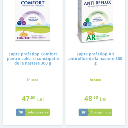
Lapte praf Hipp Comfort
Lapte praf Hipp AR
pentru colici si constipatie
antireflux de la nastere 300
de la nastere 300 g
g
in stoc
in stoc
47
48
,50
,50
Lei
Lei
Adauga in cos
Adauga in cos