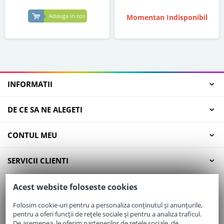
Adauga in cos
Momentan Indisponibil
INFORMATII
DE CE SA NE ALEGETI
CONTUL MEU
SERVICII CLIENTI
CONTACT
Acest website foloseste cookies
Folosim cookie-uri pentru a personaliza conținutul și anunțurile,
pentru a oferi funcții de rețele sociale și pentru a analiza traficul.
Email:
office@elaptepraf.ro
De asemenea, le oferim partenerilor de rețele sociale, de