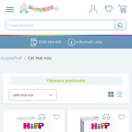
0745 964 449
Informatii utile
eLaptePraf
/
Cel mai nou
Filtreaza produsele
cele mai noi