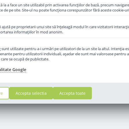
 la a face un site utilizabil prin activarea funcţiilor de bază, precum navigare
te de pe site. Site-ul nu poate funcţiona corespunzător fără aceste cookie-uri
îi ajută pe proprietarii unui site să înţeleagă modul în care vizitatorii interacţ
aportarea informaţiilor în mod anonim.
unt utilizate pentru a-i urmări pe utilizatori de la un site la altul. Intenţia es
enante pentru utilizatorii individuali, aşadar ele sunt mai valoroase pentru a
ţe care se ocupă de publicitate.
alitate Google
re
Accepta selectia
Accepta toate