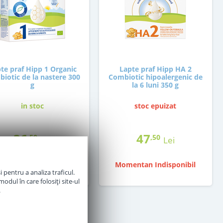
te praf Hipp 1 Organic
Lapte praf Hipp HA 2
iotic de la nastere 300
Combiotic hipoalergenic de
g
la 6 luni 350 g
in stoc
stoc epuizat
36
47
,50
,50
Lei
Lei
Momentan Indisponibil
Adauga in cos
 pentru a analiza traficul.
odul în care folosiți site-ul
.