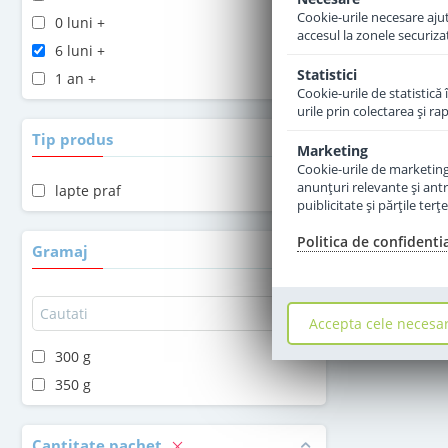
Cookie-urile necesare ajută
0 luni +
accesul la zonele securiza
6 luni +
Statistici
1 an +
Cookie-urile de statistică 
urile prin colectarea şi r
Tip produs
Marketing
Cookie-urile de marketing s
anunţuri relevante şi antr
lapte praf
puiblicitate şi părţile ter
Politica de confidenti
Gramaj
Accepta cele necesa
300 g
350 g
Cantitate pachet