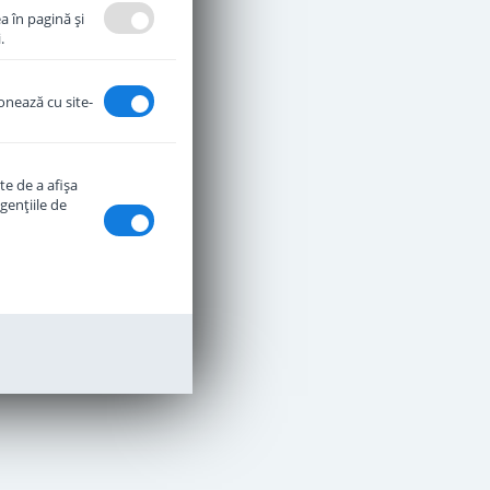
a în pagină şi
.
ionează cu site-
te de a afişa
genţiile de