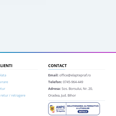
CLIENTI
CONTACT
lata
Email:
office@elaptepraf.ro
ivrare
Telefon:
0745-964-449
etur
Adresa:
Sos. Borsului, Nr. 20,
retur / retragere
Oradea, Jud. Bihor