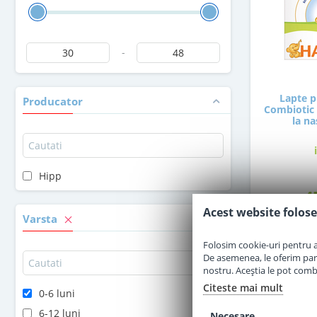
-
Lapte p
Producator
Combiotic 
la na
Hipp
4
Acest website folose
Varsta
Folosim cookie-uri pentru a 
De asemenea, le oferim parten
nostru. Aceștia le pot combin
Citeste mai mult
0-6 luni
6-12 luni
Necesare