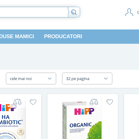
DUSE MAMICI
PRODUCATORI
a
cele mai noi
32 pe pagina