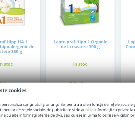
raf Hipp HA 1
Lapte praf Hipp 1 Organic
Lap
hipoalergenic de
de la nastere 300 g
Comb
stere 350 g
in stoc
in stoc
7
30
,50
,00
Lei
Lei
ste cookies
Adauga in cos
Adauga in cos
personaliza conținutul și anunțurile, pentru a oferi funcții de rețele sociale și
erilor de rețele sociale, de publicitate și de analize informații cu privire la m
a cu alte informații oferite de dvs. sau culese în urma folosirii serviciilor lor