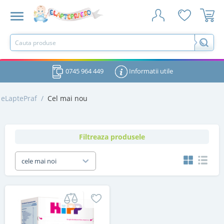
0745 964 449
Informatii utile
eLaptePraf
/
Cel mai nou
Filtreaza produsele
cele mai noi