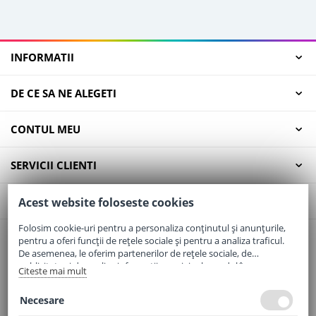
INFORMATII
DE CE SA NE ALEGETI
CONTUL MEU
SERVICII CLIENTI
CONTACT
Acest website foloseste cookies
Folosim cookie-uri pentru a personaliza conținutul și anunțurile,
pentru a oferi funcții de rețele sociale și pentru a analiza traficul.
Email:
office@elaptepraf.ro
De asemenea, le oferim partenerilor de rețele sociale, de
Telefon:
0745-964-449
publicitate și de analize informații cu privire la modul în care
Citeste mai mult
folosiți site-ul nostru. Aceștia le pot combina cu alte informații
Adresa:
Sos. Borsului, Nr. 20, Oradea, Jud. Bihor
oferite de dvs. sau culese în urma folosirii serviciilor lor.
Necesare