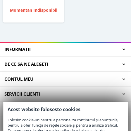
Momentan Indisponibil
INFORMATII
DE CE SA NE ALEGETI
CONTUL MEU
SERVICII CLIENTI
CONTACT
Acest website foloseste cookies
Folosim cookie-uri pentru a personaliza conținutul și anunțurile,
pentru a oferi funcții de rețele sociale și pentru a analiza traficul.
Email:
office@elaptepraf.ro
De asemenea, le oferim partenerilor de rețele sociale, de