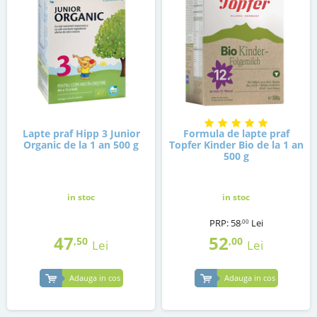
Lapte praf Hipp 3 Junior
Formula de lapte praf
Organic de la 1 an 500 g
Topfer Kinder Bio de la 1 an
500 g
in stoc
in stoc
PRP:
58
Lei
,00
47
52
,50
,00
Lei
Lei
Adauga in cos
Adauga in cos