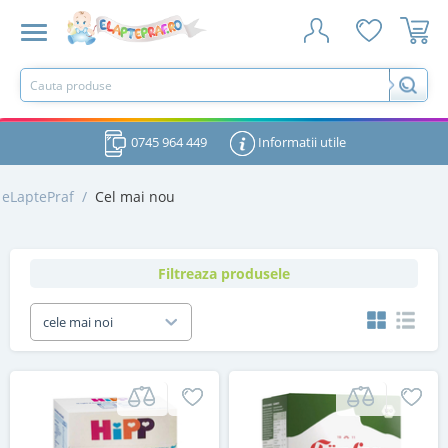
0745 964 449
Informatii utile
eLaptePraf
/
Cel mai nou
Filtreaza produsele
cele mai noi