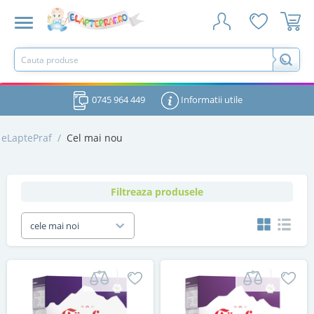
0745 964 449
Informatii utile
eLaptePraf
/
Cel mai nou
Filtreaza produsele
cele mai noi