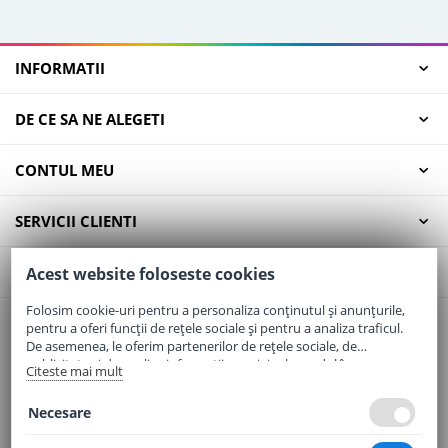
INFORMATII
DE CE SA NE ALEGETI
CONTUL MEU
SERVICII CLIENTI
CONTACT
Acest website foloseste cookies
Folosim cookie-uri pentru a personaliza conținutul și anunțurile,
pentru a oferi funcții de rețele sociale și pentru a analiza traficul.
Email:
office@elaptepraf.ro
De asemenea, le oferim partenerilor de rețele sociale, de
Telefon:
0745-964-449
publicitate și de analize informații cu privire la modul în care
Citeste mai mult
folosiți site-ul nostru. Aceștia le pot combina cu alte informații
Adresa:
Sos. Borsului, Nr. 20, Oradea, Jud. Bihor
oferite de dvs. sau culese în urma folosirii serviciilor lor.
Necesare