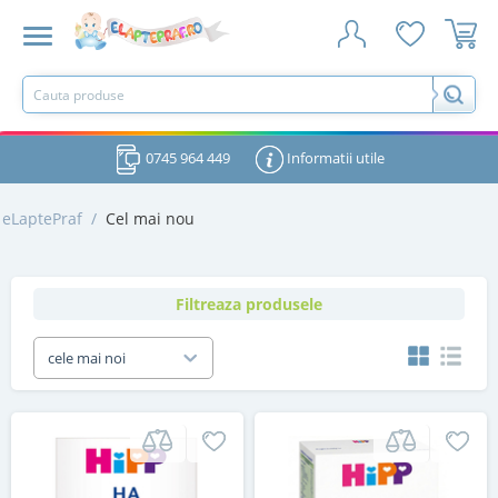
0745 964 449
Informatii utile
eLaptePraf
/
Cel mai nou
Filtreaza produsele
cele mai noi