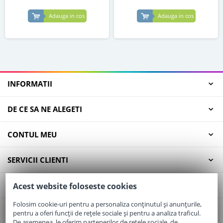
Adauga in cos
Adauga in cos
INFORMATII
DE CE SA NE ALEGETI
CONTUL MEU
SERVICII CLIENTI
CONTACT
Acest website foloseste cookies
Folosim cookie-uri pentru a personaliza conținutul și anunțurile,
pentru a oferi funcții de rețele sociale și pentru a analiza traficul.
Email:
office@elaptepraf.ro
De asemenea, le oferim partenerilor de rețele sociale, de