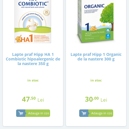
Lapte praf Hipp HA 1
Lapte praf Hipp 1 Organic
Combiotic hipoalergenic de
de la nastere 300 g
la nastere 350 g
in stoc
in stoc
47
30
,50
,00
Lei
Lei
Adauga in cos
Adauga in cos