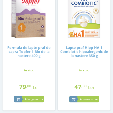
Formula de lapte praf de
Lapte praf Hipp HA 1
capra Topfer 1 Bio de la
Combiotic hipoalergenic de
nastere 400 g
la nastere 350 g
in stoc
in stoc
79
47
,00
,50
Lei
Lei
Adauga in cos
Adauga in cos