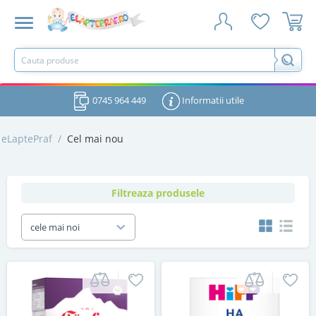
0745 964 449
Informatii utile
eLaptePraf
/
Cel mai nou
Filtreaza produsele
cele mai noi