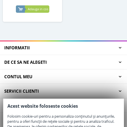
Adauga in cos
INFORMATII
DE CE SA NE ALEGETI
CONTUL MEU
SERVICII CLIENTI
CONTACT
Acest website foloseste cookies
Folosim cookie-uri pentru a personaliza conținutul și anunțurile,
pentru a oferi funcții de rețele sociale și pentru a analiza traficul.
Email:
office@elaptepraf.ro
De asemenea, le oferim partenerilor de rețele sociale, de