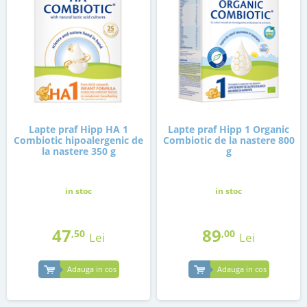
Lapte praf Hipp HA 1
Lapte praf Hipp 1 Organic
Combiotic hipoalergenic de
Combiotic de la nastere 800
la nastere 350 g
g
in stoc
in stoc
47
89
,50
,00
Lei
Lei
Adauga in cos
Adauga in cos