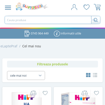
0745 964 449
Informatii utile
eLaptePraf
/
Cel mai nou
Filtreaza produsele
cele mai noi