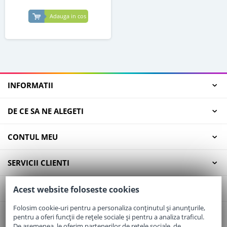
Adauga in cos
INFORMATII
DE CE SA NE ALEGETI
CONTUL MEU
SERVICII CLIENTI
CONTACT
Acest website foloseste cookies
Folosim cookie-uri pentru a personaliza conținutul și anunțurile,
pentru a oferi funcții de rețele sociale și pentru a analiza traficul.
Email:
office@elaptepraf.ro
De asemenea, le oferim partenerilor de rețele sociale, de