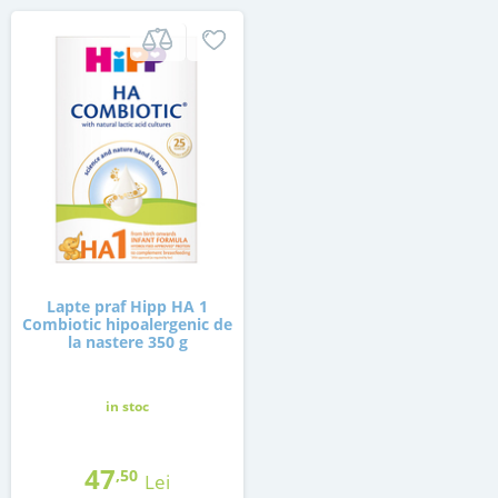
Lapte praf Hipp HA 1
Combiotic hipoalergenic de
la nastere 350 g
in stoc
47
,50
Lei