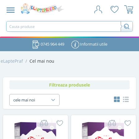
0745 964 449
Informatii utile
eLaptePraf
/
Cel mai nou
Filtreaza produsele
cele mai noi