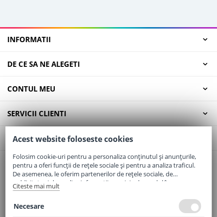
INFORMATII
DE CE SA NE ALEGETI
CONTUL MEU
SERVICII CLIENTI
CONTACT
Acest website foloseste cookies
Folosim cookie-uri pentru a personaliza conținutul și anunțurile,
pentru a oferi funcții de rețele sociale și pentru a analiza traficul.
Email:
office@elaptepraf.ro
De asemenea, le oferim partenerilor de rețele sociale, de
Telefon:
0745-964-449
publicitate și de analize informații cu privire la modul în care
Citeste mai mult
folosiți site-ul nostru. Aceștia le pot combina cu alte informații
Adresa:
Sos. Borsului, Nr. 20, Oradea, Jud. Bihor
oferite de dvs. sau culese în urma folosirii serviciilor lor.
Necesare