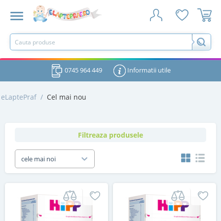
0745 964 449
Informatii utile
eLaptePraf
/
Cel mai nou
Filtreaza produsele
cele mai noi