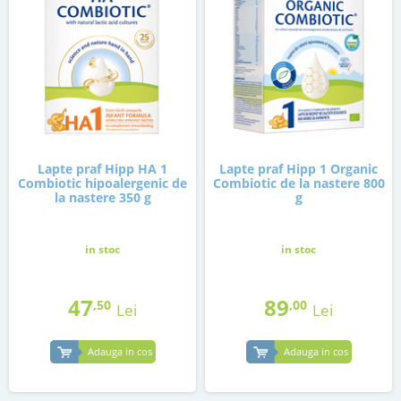
Lapte praf Hipp HA 1
Lapte praf Hipp 1 Organic
Combiotic hipoalergenic de
Combiotic de la nastere 800
la nastere 350 g
g
in stoc
in stoc
47
89
,50
,00
Lei
Lei
Adauga in cos
Adauga in cos