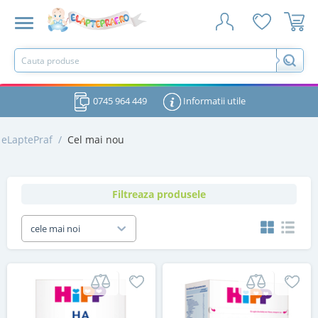
0745 964 449
Informatii utile
eLaptePraf
/
Cel mai nou
Filtreaza produsele
cele mai noi