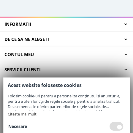
INFORMATII
DE CE SA NE ALEGETI
CONTUL MEU
SERVICII CLIENTI
CONTACT
Acest website foloseste cookies
Folosim cookie-uri pentru a personaliza conținutul și anunțurile,
pentru a oferi funcții de rețele sociale și pentru a analiza traficul.
Email:
office@elaptepraf.ro
De asemenea, le oferim partenerilor de rețele sociale, de
Telefon:
0745-964-449
publicitate și de analize informații cu privire la modul în care
Citeste mai mult
folosiți site-ul nostru. Aceștia le pot combina cu alte informații
Adresa:
Sos. Borsului, Nr. 20, Oradea, Jud. Bihor
oferite de dvs. sau culese în urma folosirii serviciilor lor.
Necesare