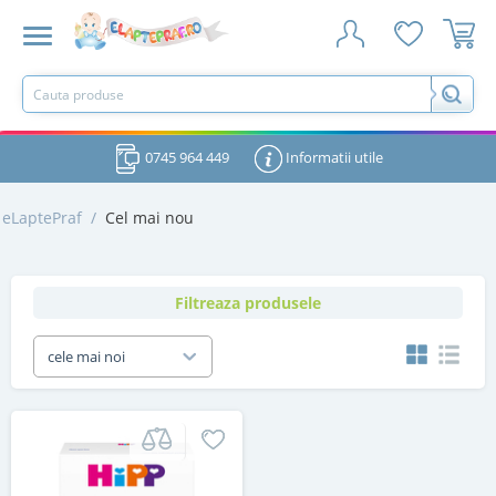
0745 964 449
Informatii utile
eLaptePraf
/
Cel mai nou
Filtreaza produsele
cele mai noi