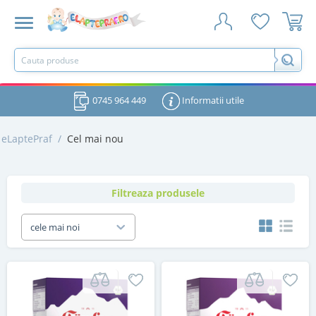
0745 964 449
Informatii utile
eLaptePraf
/
Cel mai nou
Filtreaza produsele
cele mai noi