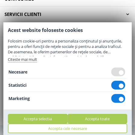
SERVICII CLIENTI
CONTACT
Acest website foloseste cookies
Folosim cookie-uri pentru a personaliza conținutul și anunțurile,
pentru a oferi funcții de rețele sociale și pentru a analiza traficul.
Email:
office@elaptepraf.ro
De asemenea, le oferim partenerilor de rețele sociale, de
Telefon:
0745-964-449
publicitate și de analize informații cu privire la modul în care
Citeste mai mult
folosiți site-ul nostru. Aceștia le pot combina cu alte informații
Adresa:
Sos. Borsului, Nr. 20, Oradea, Jud. Bihor
oferite de dvs. sau culese în urma folosirii serviciilor lor.
Necesare
Statistici
Marketing
Accepta selectia
Accepta toate
Accepta cele necesare
© 2010 - 2010 - 2026 elaptepraf.ro. Toate drepturile rezervate