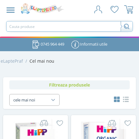
0745 964 449
Informatii utile
eLaptePraf
/
Cel mai nou
Filtreaza produsele
cele mai noi