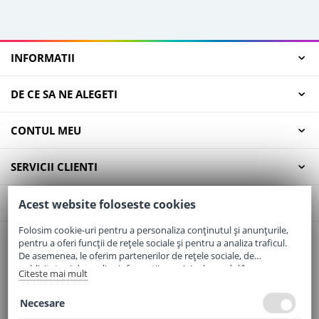
INFORMATII
DE CE SA NE ALEGETI
CONTUL MEU
SERVICII CLIENTI
CONTACT
Acest website foloseste cookies
Folosim cookie-uri pentru a personaliza conținutul și anunțurile,
pentru a oferi funcții de rețele sociale și pentru a analiza traficul.
Email:
office@elaptepraf.ro
De asemenea, le oferim partenerilor de rețele sociale, de
Telefon:
0745-964-449
publicitate și de analize informații cu privire la modul în care
Citeste mai mult
folosiți site-ul nostru. Aceștia le pot combina cu alte informații
Adresa:
Sos. Borsului, Nr. 20, Oradea, Jud. Bihor
oferite de dvs. sau culese în urma folosirii serviciilor lor.
Necesare