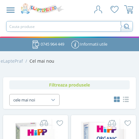
0745 964 449
Informatii utile
eLaptePraf
/
Cel mai nou
Filtreaza produsele
cele mai noi