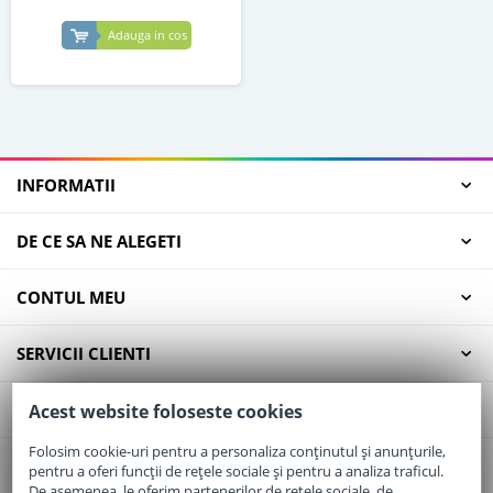
Adauga in cos
INFORMATII
DE CE SA NE ALEGETI
CONTUL MEU
SERVICII CLIENTI
CONTACT
Acest website foloseste cookies
Folosim cookie-uri pentru a personaliza conținutul și anunțurile,
pentru a oferi funcții de rețele sociale și pentru a analiza traficul.
Email:
office@elaptepraf.ro
De asemenea, le oferim partenerilor de rețele sociale, de