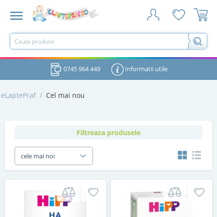
0745 964 449
Informatii utile
eLaptePraf
/
Cel mai nou
Filtreaza produsele
cele mai noi