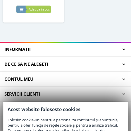
Adauga in cos
INFORMATII
DE CE SA NE ALEGETI
CONTUL MEU
SERVICII CLIENTI
CONTACT
Acest website foloseste cookies
Folosim cookie-uri pentru a personaliza conținutul și anunțurile,
pentru a oferi funcții de rețele sociale și pentru a analiza traficul.
Email:
office@elaptepraf.ro
De asemenea, le oferim partenerilor de rețele sociale, de