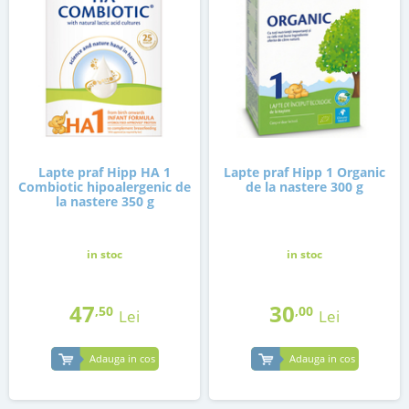
Lapte praf Hipp HA 1
Lapte praf Hipp 1 Organic
Combiotic hipoalergenic de
de la nastere 300 g
la nastere 350 g
in stoc
in stoc
47
30
,50
,00
Lei
Lei
Adauga in cos
Adauga in cos