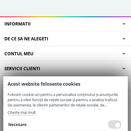
INFORMATII
DE CE SA NE ALEGETI
CONTUL MEU
SERVICII CLIENTI
CONTACT
Acest website foloseste cookies
Folosim cookie-uri pentru a personaliza conținutul și anunțurile,
pentru a oferi funcții de rețele sociale și pentru a analiza traficul.
Email:
office@elaptepraf.ro
De asemenea, le oferim partenerilor de rețele sociale, de
Telefon:
0745-964-449
publicitate și de analize informații cu privire la modul în care
Citeste mai mult
folosiți site-ul nostru. Aceștia le pot combina cu alte informații
Adresa:
Sos. Borsului, Nr. 20, Oradea, Jud. Bihor
oferite de dvs. sau culese în urma folosirii serviciilor lor.
Necesare