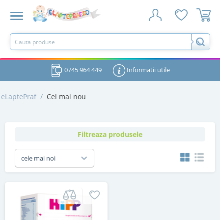
0745 964 449
Informatii utile
eLaptePraf
/
Cel mai nou
Filtreaza produsele
cele mai noi