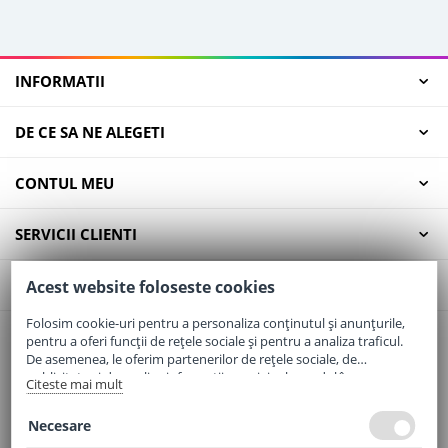
INFORMATII
DE CE SA NE ALEGETI
CONTUL MEU
SERVICII CLIENTI
CONTACT
Acest website foloseste cookies
Folosim cookie-uri pentru a personaliza conținutul și anunțurile,
pentru a oferi funcții de rețele sociale și pentru a analiza traficul.
Email:
office@elaptepraf.ro
De asemenea, le oferim partenerilor de rețele sociale, de
Telefon:
0745-964-449
publicitate și de analize informații cu privire la modul în care
Citeste mai mult
folosiți site-ul nostru. Aceștia le pot combina cu alte informații
Adresa:
Sos. Borsului, Nr. 20, Oradea, Jud. Bihor
oferite de dvs. sau culese în urma folosirii serviciilor lor.
Necesare