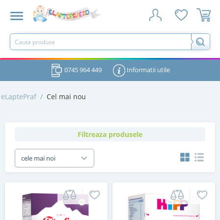
0745 964 449
Informatii utile
eLaptePraf
/
Cel mai nou
Filtreaza produsele
cele mai noi