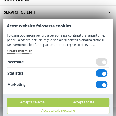
SERVICII CLIENTI
CONTACT
Acest website foloseste cookies
Folosim cookie-uri pentru a personaliza conținutul și anunțurile,
pentru a oferi funcții de rețele sociale și pentru a analiza traficul.
Email:
office@elaptepraf.ro
De asemenea, le oferim partenerilor de rețele sociale, de
Telefon:
0745-964-449
publicitate și de analize informații cu privire la modul în care
Citeste mai mult
folosiți site-ul nostru. Aceștia le pot combina cu alte informații
Adresa:
Sos. Borsului, Nr. 20, Oradea, Jud. Bihor
oferite de dvs. sau culese în urma folosirii serviciilor lor.
Necesare
Statistici
Marketing
Accepta selectia
Accepta toate
Accepta cele necesare
© 2010 - 2010 - 2026 elaptepraf.ro. Toate drepturile rezervate