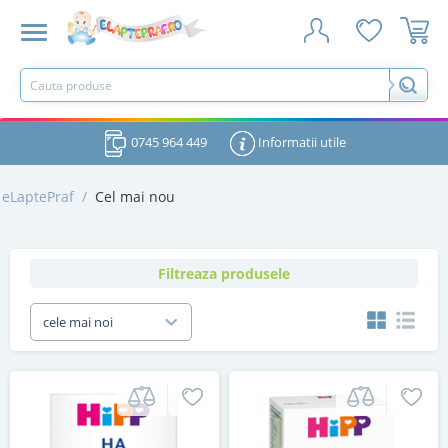
0745 964 449
Informatii utile
eLaptePraf
/
Cel mai nou
Filtreaza produsele
cele mai noi