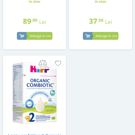
in stoc
in stoc
89
37
,00
,50
Lei
Lei
Adauga in cos
Adauga in cos