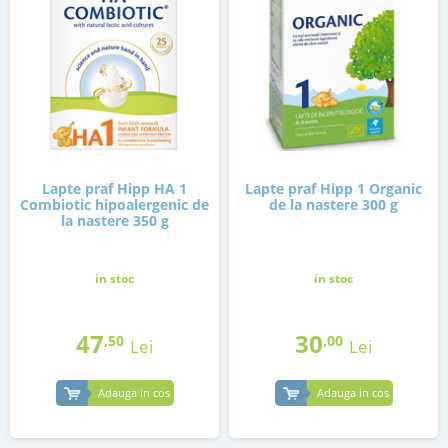
Lapte praf Hipp HA 1
Lapte praf Hipp 1 Organic
Combiotic hipoalergenic de
de la nastere 300 g
la nastere 350 g
in stoc
in stoc
47
30
,50
,00
Lei
Lei
Adauga in cos
Adauga in cos