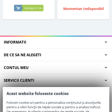
Adauga in cos
Momentan Indisponibil
INFORMATII
DE CE SA NE ALEGETI
CONTUL MEU
SERVICII CLIENTI
CONTACT
Acest website foloseste cookies
Folosim cookie-uri pentru a personaliza conținutul și anunțurile,
pentru a oferi funcții de rețele sociale și pentru a analiza traficul.
Email:
office@elaptepraf.ro
De asemenea, le oferim partenerilor de rețele sociale, de