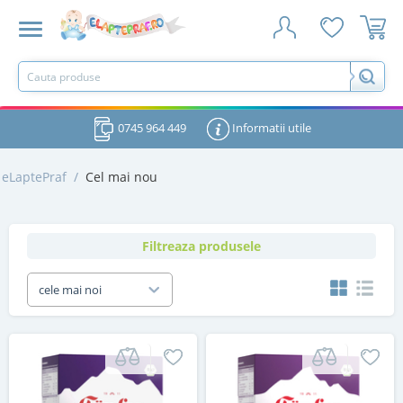
0745 964 449
Informatii utile
eLaptePraf
/
Cel mai nou
Filtreaza produsele
cele mai noi