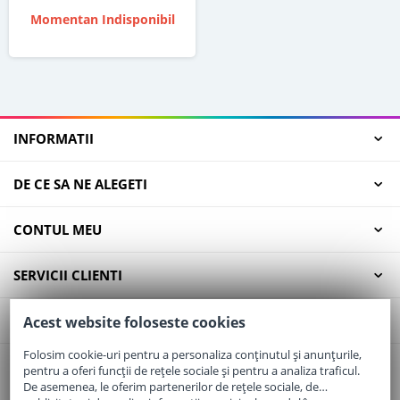
Momentan Indisponibil
INFORMATII
DE CE SA NE ALEGETI
CONTUL MEU
SERVICII CLIENTI
CONTACT
Acest website foloseste cookies
Folosim cookie-uri pentru a personaliza conținutul și anunțurile,
pentru a oferi funcții de rețele sociale și pentru a analiza traficul.
Email:
office@elaptepraf.ro
De asemenea, le oferim partenerilor de rețele sociale, de
Telefon:
0745-964-449