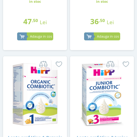
in stoc
in stoc
47
36
,50
,50
Lei
Lei
Adauga in cos
Adauga in cos