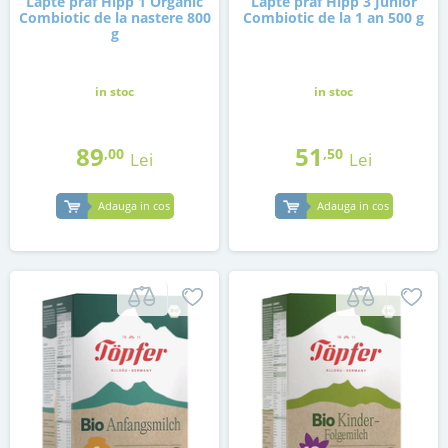
Lapte praf Hipp 1 Organic
Lapte praf Hipp 3 Junior
Combiotic de la nastere 800
Combiotic de la 1 an 500 g
g
in stoc
in stoc
89
51
,00
,50
Lei
Lei
Adauga in cos
Adauga in cos