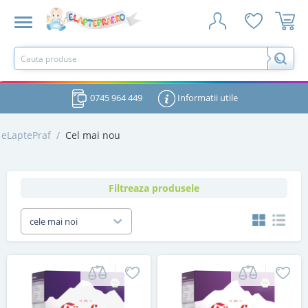
0745 964 449
Informatii utile
eLaptePraf
/
Cel mai nou
Filtreaza produsele
cele mai noi