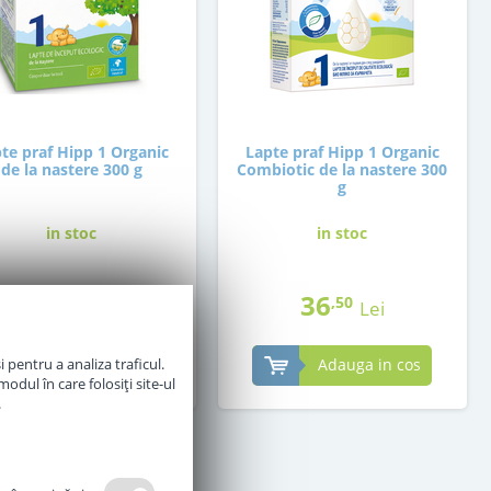
te praf Hipp 1 Organic
Lapte praf Hipp 1 Organic
de la nastere 300 g
Combiotic de la nastere 300
g
in stoc
in stoc
30
36
,00
,50
Lei
Lei
 pentru a analiza traficul.
Adauga in cos
Adauga in cos
odul în care folosiți site-ul
.