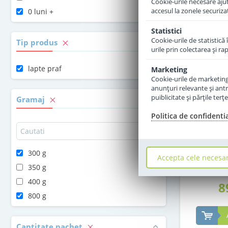
Cookie-urile necesare ajută
accesul la zonele securiza
0 luni +
Statistici
Cookie-urile de statistică 
Tip produs
urile prin colectarea şi r
lapte praf
Marketing
Cookie-urile de marketing s
anunţuri relevante şi antr
puiblicitate şi părţile ter
Gramaj
Politica de confidenti
Lapte pra
Combiotic 
300 g
Accepta cele necesa
350 g
400 g
8
800 g
Cantitate pachet