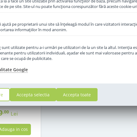
 la a face un site utilizabil prin activarea funcţiilor de bază, precum navigare
te de pe site. Site-ul nu poate funcţiona corespunzător fără aceste cookie-uri
îi ajută pe proprietarii unui site să înţeleagă modul în care vizitatorii interacţ
aportarea informaţiilor în mod anonim.
unt utilizate pentru a-i urmări pe utilizatori de la un site la altul. Intenţia es
enante pentru utilizatorii individuali, aşadar ele sunt mai valoroase pentru a
ţe care se ocupă de publicitate.
alitate Google
f Hipp 1 Organic
de la nastere 800
g
in stoc
re
Accepta selectia
Accepta toate
9
,00
Lei
Adauga in cos