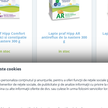
af Hipp Comfort
Lapte praf Hipp AR
Lap
ci si constipatie
antireflux de la nastere 300
nastere 300 g
g
in stoc
in stoc
7
48
,50
,50
Lei
Lei
ste cookies
personaliza conținutul și anunțurile, pentru a oferi funcții de rețele sociale și
Adauga in cos
Adauga in cos
erilor de rețele sociale, de publicitate și de analize informații cu privire la m
a cu alte informații oferite de dvs. sau culese în urma folosirii serviciilor lor