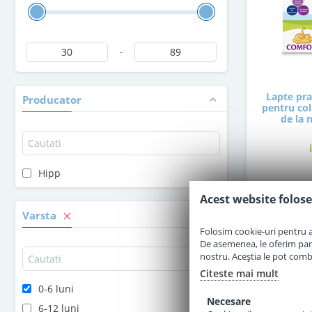
-
Lapte pr
Producator
pentru coli
de la 
Hipp
4
Acest website folose
Varsta
Folosim cookie-uri pentru a 
De asemenea, le oferim parten
nostru. Aceștia le pot combin
Citeste mai mult
0-6 luni
Necesare
6-12 luni