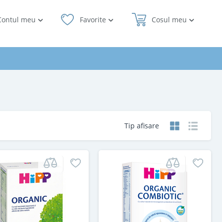
Contul meu
Favorite
Cosul meu
Tip afisare