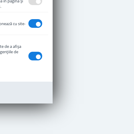
a în pagină şi
.
ionează cu site-
te de a afişa
genţiile de