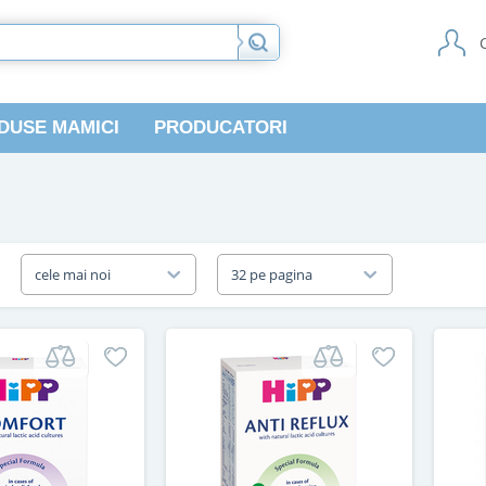
DUSE MAMICI
PRODUCATORI
a
cele mai noi
32 pe pagina