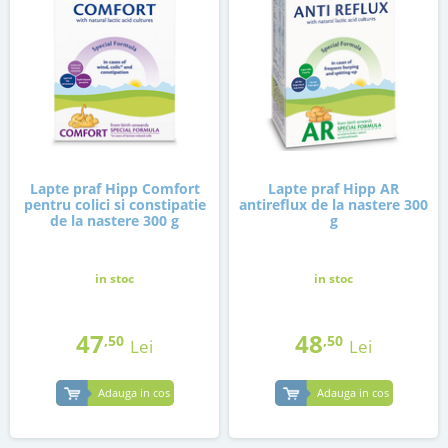
Lapte praf Hipp Comfort
Lapte praf Hipp AR
pentru colici si constipatie
antireflux de la nastere 300
de la nastere 300 g
g
in stoc
in stoc
47
48
,50
,50
Lei
Lei
Adauga in cos
Adauga in cos