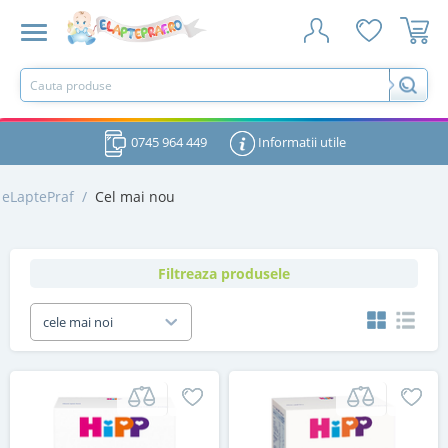
0745 964 449
Informatii utile
eLaptePraf
/
Cel mai nou
Filtreaza produsele
cele mai noi