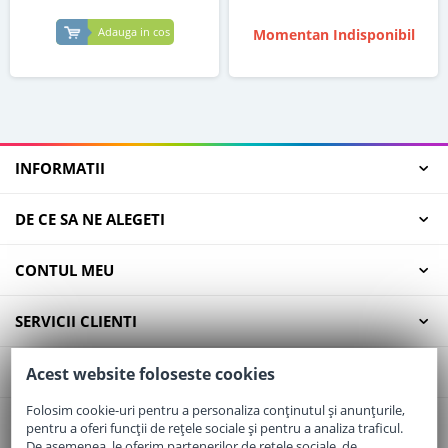
Adauga in cos
Momentan Indisponibil
INFORMATII
DE CE SA NE ALEGETI
CONTUL MEU
SERVICII CLIENTI
CONTACT
Acest website foloseste cookies
Folosim cookie-uri pentru a personaliza conținutul și anunțurile,
pentru a oferi funcții de rețele sociale și pentru a analiza traficul.
Email:
office@elaptepraf.ro
De asemenea, le oferim partenerilor de rețele sociale, de