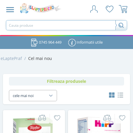
0745 964 449
Informatii utile
eLaptePraf
/
Cel mai nou
Filtreaza produsele
cele mai noi