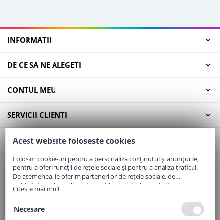
INFORMATII
DE CE SA NE ALEGETI
CONTUL MEU
SERVICII CLIENTI
CONTACT
Acest website foloseste cookies
Folosim cookie-uri pentru a personaliza conținutul și anunțurile,
pentru a oferi funcții de rețele sociale și pentru a analiza traficul.
Email:
office@elaptepraf.ro
De asemenea, le oferim partenerilor de rețele sociale, de
Telefon:
0745-964-449
publicitate și de analize informații cu privire la modul în care
Citeste mai mult
folosiți site-ul nostru. Aceștia le pot combina cu alte informații
Adresa:
Sos. Borsului, Nr. 20, Oradea, Jud. Bihor
oferite de dvs. sau culese în urma folosirii serviciilor lor.
Necesare