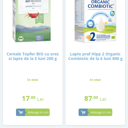
Cereale Topfer BIO cu orez
Lapte praf Hipp 2 Organic
si lapte de la 5 luni 200 g
Combiotic de la 6 luni 800 g
in stoc
in stoc
17
87
,00
,00
Lei
Lei
Adauga in cos
Adauga in cos