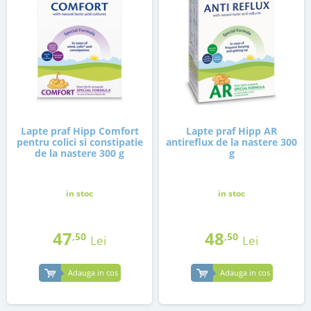
Lapte praf Hipp Comfort
Lapte praf Hipp AR
pentru colici si constipatie
antireflux de la nastere 300
de la nastere 300 g
g
in stoc
in stoc
47
48
,50
,50
Lei
Lei
Adauga in cos
Adauga in cos