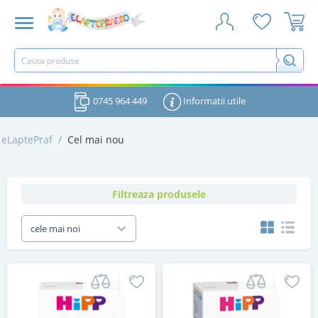
0745 964 449
Informatii utile
eLaptePraf
/
Cel mai nou
Filtreaza produsele
cele mai noi